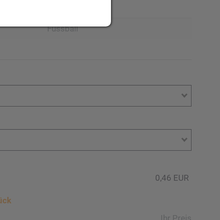
50
Fussball
0,46 EUR
ück
Ihr Preis