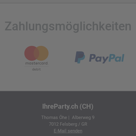
Zahlungsmöglichkeiten
IhreParty.ch (CH)
Thomas Öhe | Alberweg 9
7012 Felsberg / GR
E-Mail
senden