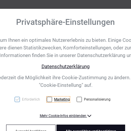
Privatsphäre-Einstellungen
m Ihnen ein optimales Nutzererlebnis zu bieten. Einige Coo
tobjekte
Ihre Eventanfrage
Impressionen
Shop für CH/
ere dienen Statistikzwecken, Komforteinstellungen, oder zur
 Informationen finden Sie in unserer Datenschutzerklärung u
Datenschutzerklärung
l 3 - 50 mm Gold"
ederzeit die Möglichkeit ihre Cookie-Zustimmung zu ändern
"Cookie-Einstellung" auf.
Erforderlich
Marketing
Personalisierung
Mehr Cookie-Infos einblenden
Produktart Ehrungen