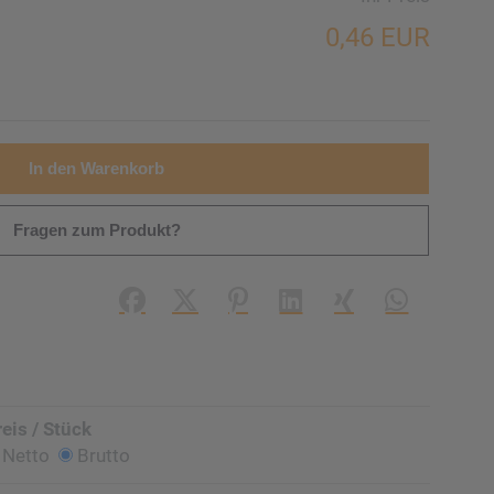
0,46 EUR
In den Warenkorb
Fragen zum Produkt?
Facebook
X (#[creator\plugin\share\core\struc
Pinterest
LinkedIn
Xing
WhatsApp (#
reis / Stück
Netto
Brutto