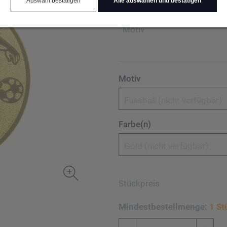
Auswahl bestätigen
Alle auswählen und bestätigen
Durchmesser (mm)
Motiv
Motiv
Fussball (nicht verfügbar)
Farbe(n)
Gold (nicht verfügbar)
Stückpreis
Mindestbestellmenge:
1 St