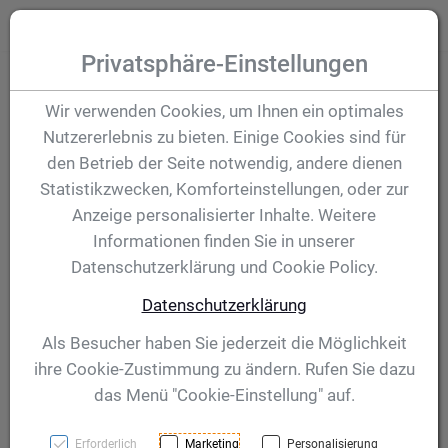
Zum Inhalt springen [AK + 0]
Zum Hauptmenü (oben rechts) springen [AK + 1]
Zum Hauptmenü springen [AK + 2]
Zum Meta-Menü oben (links) springen [AK + 3]
Zum "Barrierefreiheits-Menü" springen [AK + 4]
Zu den Inhalten im Fußbereich springen [AK + 5]
Toggle
Produktsuche
Privatsphäre-Einstellungen
Emblem
Wir verwenden Cookies, um Ihnen ein optimales
Nutzererlebnis zu bieten. Einige Cookies sind für
"Leichtathletik 4 -
den Betrieb der Seite notwendig, andere dienen
Statistikzwecken, Komforteinstellungen, oder zur
25 mm Gold"
Anzeige personalisierter Inhalte. Weitere
Informationen finden Sie in unserer
Datenschutzerklärung und Cookie Policy.
Artikelnummer:
STI-60637
Datenschutzerklärung
Als Besucher haben Sie jederzeit die Möglichkeit
ihre Cookie-Zustimmung zu ändern. Rufen Sie dazu
das Menü "Cookie-Einstellung" auf.
Erforderlich
Marketing
Personalisierung