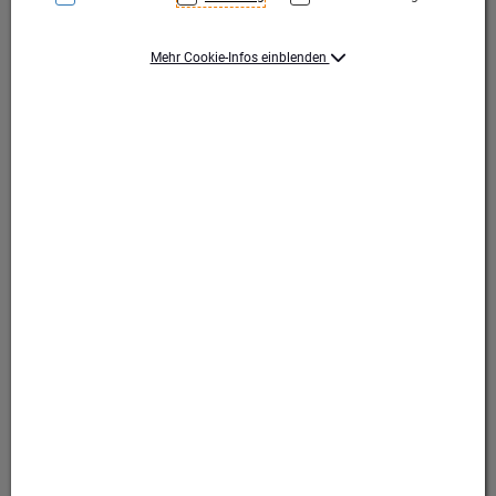
Mehr Cookie-Infos einblenden
Produktart Ehrungen
Emblem
Durchmesser (mm)
25
Motiv
Leichtathletik
Motiv