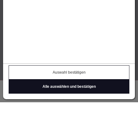
IhreParty.ch (CH)
Thomas Öhe | Alberweg 9
7012 Felsberg / GR
E-Mail
senden
IhreParty.ch (FL)
Michael Brückner
Tschingel 10 | FL-9496 Balzers
Auswahl bestätigen
E-Mail
senden
Alle auswählen und bestätigen
Einloggen
Registrieren
Warenkorb
Über uns
Kontakt
Datenschutz
Barrierefreiheitserklärung
Cookie Einstellungen
Impressum
AGB
Widerruf