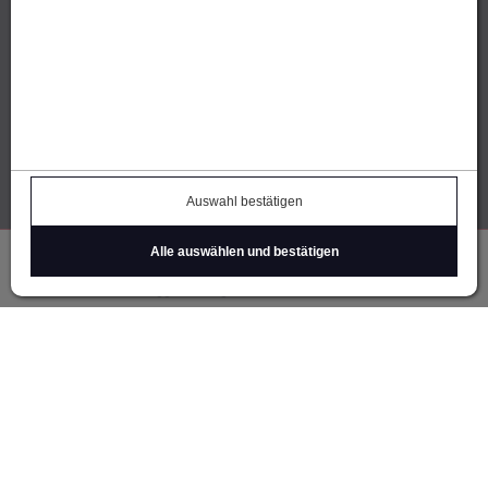
Thomas Öhe | Alberweg 9
7012 Felsberg / GR
E-Mail
senden
IhreParty.ch (FL)
Michael Brückner
Tschingel 10 | FL-9496 Balzers
Auswahl bestätigen
E-Mail
senden
Alle auswählen und bestätigen
Einloggen
Registrieren
Warenkorb
Über uns
Kontakt
Datenschutz
Barrierefreiheitserklärung
Cookie Einstellungen
Impressum
AGB
Widerruf