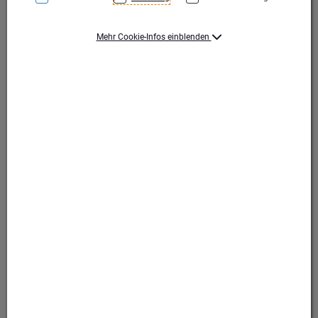
Mehr Cookie-Infos einblenden
Produktart Ehrungen
Emblem
Durchmesser (mm)
25
Motiv
Schützen
Motiv
Schützen (nicht verfügbar)