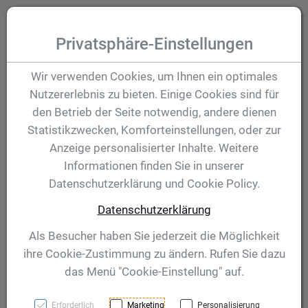
Zum Inhalt springen [AK + 0]
Zum Hauptmenü (oben rechts) springen [AK + 1]
Zum Hauptmenü springen [AK + 2]
Zum Meta-Menü oben (links) springen [AK + 3]
Zum "Barrierefreiheits-Menü" springen [AK + 4]
Zu den Inhalten im Fußbereich springen [AK + 5]
Toggle
Produktsuche
Privatsphäre-Einstellungen
Emblem "Schützen
Wir verwenden Cookies, um Ihnen ein optimales
Nutzererlebnis zu bieten. Einige Cookies sind für
13 - 25 mm Silber"
den Betrieb der Seite notwendig, andere dienen
Statistikzwecken, Komforteinstellungen, oder zur
Anzeige personalisierter Inhalte. Weitere
Artikelnummer:
STI-61011
Informationen finden Sie in unserer
Datenschutzerklärung und Cookie Policy.
Datenschutzerklärung
Als Besucher haben Sie jederzeit die Möglichkeit
ihre Cookie-Zustimmung zu ändern. Rufen Sie dazu
das Menü "Cookie-Einstellung" auf.
Erforderlich
Marketing
Personalisierung