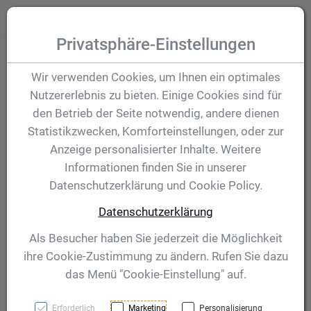
Zum Inhalt springen [AK + 0]
Zum Hauptmenü (oben rechts) springen [AK + 1]
Zum Hauptmenü springen [AK + 2]
Zum Meta-Menü oben (links) springen [AK + 3]
Zum "Barrierefreiheits-Menü" springen [AK + 4]
Zu den Inhalten im Fußbereich springen [AK + 5]
Toggle
Produktsuche
Privatsphäre-Einstellungen
Fussball-Medaille -
Wir verwenden Cookies, um Ihnen ein optimales
Nutzererlebnis zu bieten. Einige Cookies sind für
Bronze
den Betrieb der Seite notwendig, andere dienen
Statistikzwecken, Komforteinstellungen, oder zur
Anzeige personalisierter Inhalte. Weitere
Artikelnummer:
STI-9335b
Informationen finden Sie in unserer
Datenschutzerklärung und Cookie Policy.
Datenschutzerklärung
Als Besucher haben Sie jederzeit die Möglichkeit
ihre Cookie-Zustimmung zu ändern. Rufen Sie dazu
das Menü "Cookie-Einstellung" auf.
Erforderlich
Marketing
Personalisierung