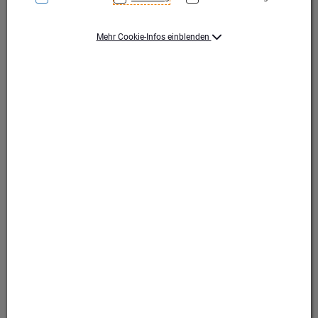
Mehr Cookie-Infos einblenden
37 Gramm
37 Gramm
Produktart Ehrungen
Medaillen
Set-Typ
Einzelmedaille
Durchmesser (mm)
50