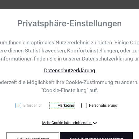
Privatsphäre-Einstellungen
m Ihnen ein optimales Nutzererlebnis zu bieten. Einige Coo
tobjekte
Ihre Eventanfrage
Impressionen
Shop für CH/
ere dienen Statistikzwecken, Komforteinstellungen, oder zur
 Informationen finden Sie in unserer Datenschutzerklärung u
Datenschutzerklärung
aille - Silber
ederzeit die Möglichkeit ihre Cookie-Zustimmung zu ändern
"Cookie-Einstellung" auf.
Erforderlich
Marketing
Personalisierung
Mehr Cookie-Infos einblenden
91 Gramm - Rotierende In