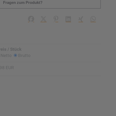
Fragen zum Produkt?
Facebook
X (#[creator\plugin\share\core\struc
Pinterest
LinkedIn
Xing
WhatsApp (#
reis / Stück
Netto
Brutto
,98 EUR