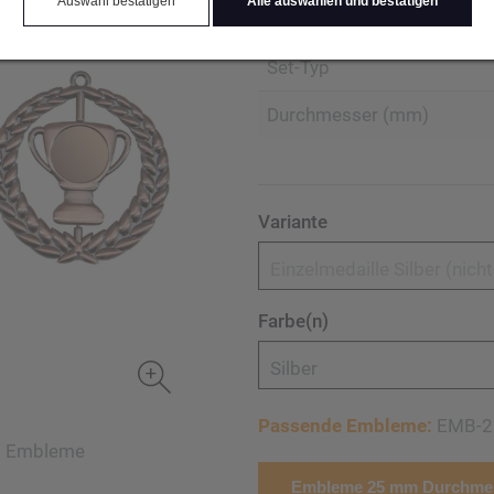
Auswahl bestätigen
Alle auswählen und bestätigen
Produktart Ehrungen
Set-Typ
Durchmesser (mm)
Variante
Einzelmedaille Silber (nich
Farbe(n)
Silber
Passende Embleme:
EMB-2
mm Embleme
Embleme 25 mm Durchmes