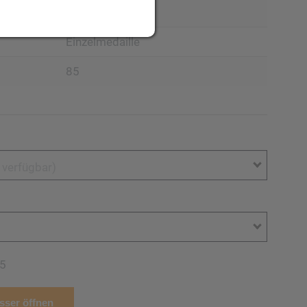
Medaillen
Einzelmedaille
85
t verfügbar)
5
ser öffnen