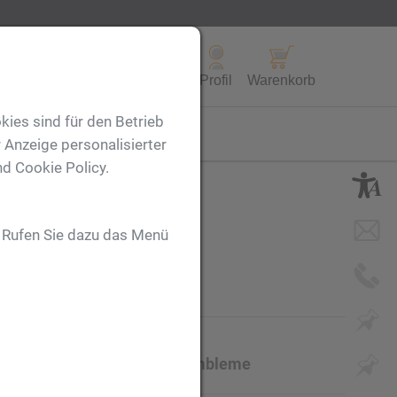
Alle Produkte
Profil
Warenkorb
kies sind für den Betrieb
FL
 Anzeige personalisierter
nd Cookie Policy.
. Rufen Sie dazu das Menü
nenfassung für 2 x 25 mm Embleme