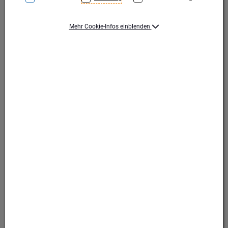
Mehr Cookie-Infos einblenden
Silber/Blau
Silber/Blau
Produktart Ehrungen
Pokal
Set-Typ
Einzelpokale, 6er Set
Höhe (mm)
350
Durchmesser (mm)
120