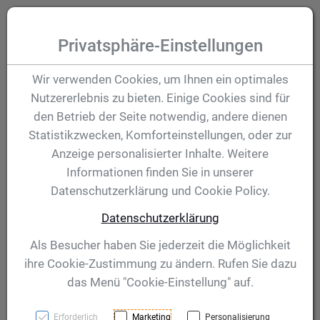
Zum Inhalt springen [AK + 0]
Zum Hauptmenü (oben rechts) springen [AK + 1]
Zum Hauptmenü springen [AK + 2]
Zum Meta-Menü oben (links) springen [AK + 3]
Zum "Barrierefreiheits-Menü" springen [AK + 4]
Zu den Inhalten im Fußbereich springen [AK + 5]
Toggle
Produktsuche
Privatsphäre-Einstellungen
Pokal Aaron
Wir verwenden Cookies, um Ihnen ein optimales
Nutzererlebnis zu bieten. Einige Cookies sind für
den Betrieb der Seite notwendig, andere dienen
Artikelnummer:
42940
Statistikzwecken, Komforteinstellungen, oder zur
Anzeige personalisierter Inhalte. Weitere
Informationen finden Sie in unserer
Datenschutzerklärung und Cookie Policy.
Datenschutzerklärung
Als Besucher haben Sie jederzeit die Möglichkeit
ihre Cookie-Zustimmung zu ändern. Rufen Sie dazu
das Menü "Cookie-Einstellung" auf.
Erforderlich
Marketing
Personalisierung