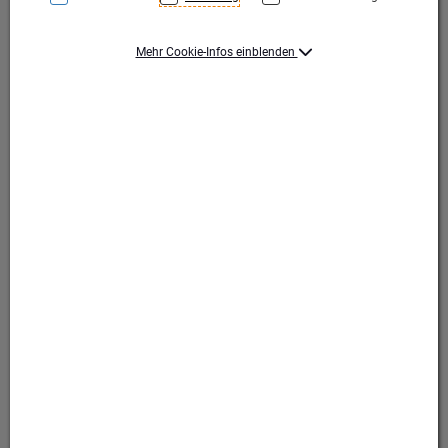
Mehr Cookie-Infos einblenden
Gold
Gold
Produktart Ehrungen
Pokal
Set-Typ
Einzelpokal
Höhe (mm)
259