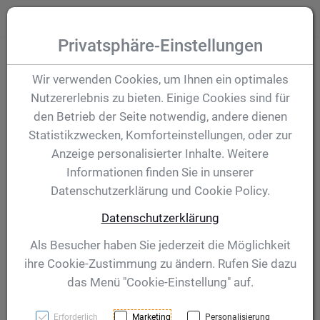
Zum Inhalt springen [AK + 0]
Zum Hauptmenü (oben rechts) springen [AK + 1]
Zum Hauptmenü springen [AK + 2]
Zum Meta-Menü oben (links) springen [AK + 3]
Zum "Barrierefreiheits-Menü" springen [AK + 4]
Zu den Inhalten im Fußbereich springen [AK + 5]
Toggle
Produktsuche
Privatsphäre-Einstellungen
Pokal Agnetha 259
Wir verwenden Cookies, um Ihnen ein optimales
Nutzererlebnis zu bieten. Einige Cookies sind für
mm
den Betrieb der Seite notwendig, andere dienen
Statistikzwecken, Komforteinstellungen, oder zur
Anzeige personalisierter Inhalte. Weitere
Artikelnummer:
58746
Informationen finden Sie in unserer
Datenschutzerklärung und Cookie Policy.
Datenschutzerklärung
Als Besucher haben Sie jederzeit die Möglichkeit
ihre Cookie-Zustimmung zu ändern. Rufen Sie dazu
das Menü "Cookie-Einstellung" auf.
Erforderlich
Marketing
Personalisierung