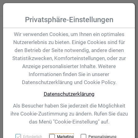
Zum Inhalt springen [AK + 0]
Zum Hauptmenü (oben rechts) springen [AK + 1]
Zum Hauptmenü springen [AK + 2]
Zum Meta-Menü oben (links) springen [AK + 3]
Zum "Barrierefreiheits-Menü" springen [AK + 4]
Zu den Inhalten im Fußbereich springen [AK + 5]
Toggle
Produktsuche
Privatsphäre-Einstellungen
Pokal Anina 285 mm
Wir verwenden Cookies, um Ihnen ein optimales
Nutzererlebnis zu bieten. Einige Cookies sind für
den Betrieb der Seite notwendig, andere dienen
Artikelnummer:
59190
Statistikzwecken, Komforteinstellungen, oder zur
Anzeige personalisierter Inhalte. Weitere
Informationen finden Sie in unserer
Datenschutzerklärung und Cookie Policy.
Datenschutzerklärung
Als Besucher haben Sie jederzeit die Möglichkeit
ihre Cookie-Zustimmung zu ändern. Rufen Sie dazu
das Menü "Cookie-Einstellung" auf.
Erforderlich
Marketing
Personalisierung