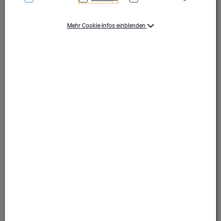
Mehr Cookie-Infos einblenden
Silber
Silber
Produktart Ehrungen
Pokal
Set-Typ
Einzelpokal
Höhe (mm)
285
Durchmesser (mm)
100