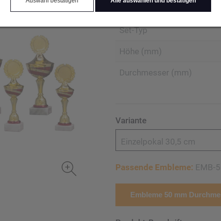
Auswahl bestätigen
Alle auswählen und bestätigen
Produktart Ehrungen
Set-Typ
Höhe (mm)
Durchmesser (mm)
Variante
Einzelpokal 30,5 cm
Passende Embleme:
EMB-5
Embleme 50 mm Durchmes