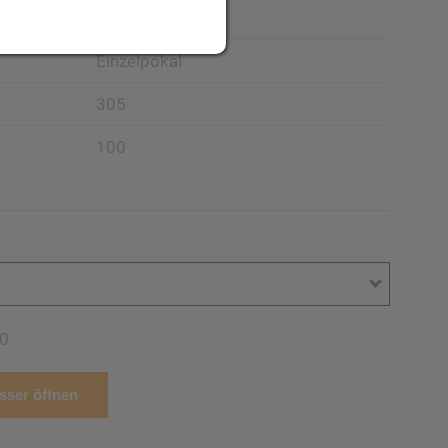
Pokal
Einzelpokal
305
100
0
ser öffnen