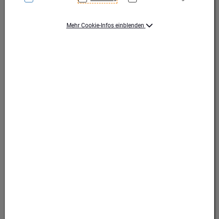
Mehr Cookie-Infos einblenden
Economy Class Anthony
Economy Class Anthony
Produktart Ehrungen
Pokal
Set-Typ
Einzelpokal
Höhe (mm)
175