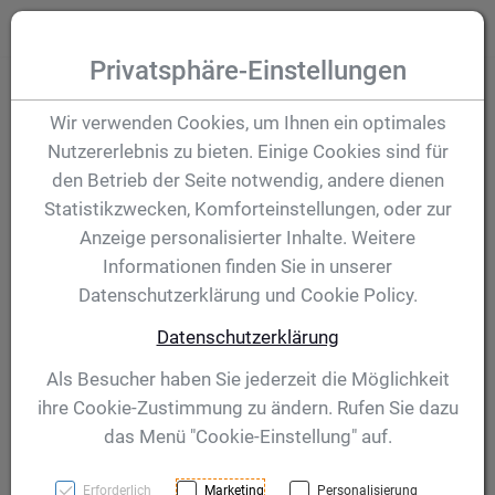
Zum Inhalt springen [AK + 0]
Zum Hauptmenü (oben rechts) springen [AK + 1]
Zum Hauptmenü springen [AK + 2]
Zum Meta-Menü oben (links) springen [AK + 3]
Zum "Barrierefreiheits-Menü" springen [AK + 4]
Zu den Inhalten im Fußbereich springen [AK + 5]
Toggle
Produktsuche
Privatsphäre-Einstellungen
Pokal Anthony 175
Wir verwenden Cookies, um Ihnen ein optimales
Nutzererlebnis zu bieten. Einige Cookies sind für
mm
den Betrieb der Seite notwendig, andere dienen
Statistikzwecken, Komforteinstellungen, oder zur
Anzeige personalisierter Inhalte. Weitere
Artikelnummer:
40841
Informationen finden Sie in unserer
Datenschutzerklärung und Cookie Policy.
Datenschutzerklärung
Als Besucher haben Sie jederzeit die Möglichkeit
ihre Cookie-Zustimmung zu ändern. Rufen Sie dazu
das Menü "Cookie-Einstellung" auf.
Erforderlich
Marketing
Personalisierung