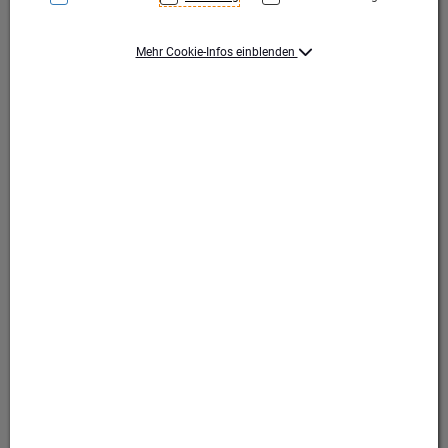
Mehr Cookie-Infos einblenden
Silber/Gold
Silber/Gold
Produktart Ehrungen
Pokal
Set-Typ
Einzelpokal
Höhe (mm)
307