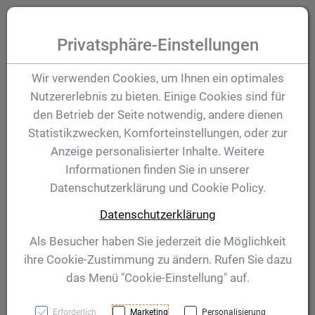
Zum Inhalt springen [AK + 0]
Zum Hauptmenü (oben rechts) springen [AK + 1]
Zum Hauptmenü springen [AK + 2]
Zum Meta-Menü oben (links) springen [AK + 3]
Zum "Barrierefreiheits-Menü" springen [AK + 4]
Zu den Inhalten im Fußbereich springen [AK + 5]
Toggle
Produktsuche
Privatsphäre-Einstellungen
Pokal Blanca 307
Wir verwenden Cookies, um Ihnen ein optimales
Nutzererlebnis zu bieten. Einige Cookies sind für
mm
den Betrieb der Seite notwendig, andere dienen
Statistikzwecken, Komforteinstellungen, oder zur
Anzeige personalisierter Inhalte. Weitere
Artikelnummer:
56429
Informationen finden Sie in unserer
Datenschutzerklärung und Cookie Policy.
Datenschutzerklärung
Als Besucher haben Sie jederzeit die Möglichkeit
ihre Cookie-Zustimmung zu ändern. Rufen Sie dazu
das Menü "Cookie-Einstellung" auf.
Erforderlich
Marketing
Personalisierung