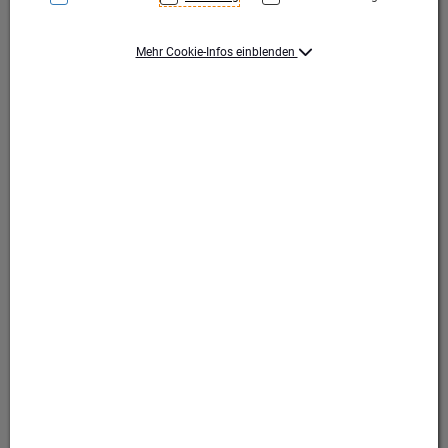
Mehr Cookie-Infos einblenden
Gold/Silber
Gold/Silber
Produktart Ehrungen
Pokal
Set-Typ
Einzelpokal
Höhe (mm)
285