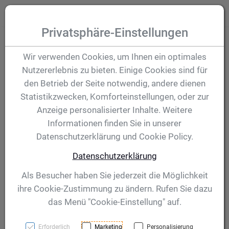
Zum Inhalt springen [AK + 0]
Zum Hauptmenü (oben rechts) springen [AK + 1]
Zum Hauptmenü springen [AK + 2]
Zum Meta-Menü oben (links) springen [AK + 3]
Zum "Barrierefreiheits-Menü" springen [AK + 4]
Zu den Inhalten im Fußbereich springen [AK + 5]
Toggle
Produktsuche
Privatsphäre-Einstellungen
Pokal Feodora 285
Wir verwenden Cookies, um Ihnen ein optimales
Nutzererlebnis zu bieten. Einige Cookies sind für
mm
den Betrieb der Seite notwendig, andere dienen
Statistikzwecken, Komforteinstellungen, oder zur
Anzeige personalisierter Inhalte. Weitere
Artikelnummer:
56503
Informationen finden Sie in unserer
Datenschutzerklärung und Cookie Policy.
Datenschutzerklärung
Als Besucher haben Sie jederzeit die Möglichkeit
ihre Cookie-Zustimmung zu ändern. Rufen Sie dazu
das Menü "Cookie-Einstellung" auf.
Erforderlich
Marketing
Personalisierung