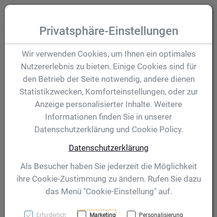
Zum Inhalt springen [AK + 0]
Zum Hauptmenü (oben rechts) springen [AK + 1]
Zum Hauptmenü springen [AK + 2]
Zum Meta-Menü oben (links) springen [AK + 3]
Zum "Barrierefreiheits-Menü" springen [AK + 4]
Zu den Inhalten im Fußbereich springen [AK + 5]
Toggle
Produktsuche
Privatsphäre-Einstellungen
Pokal Fiorella 385
Wir verwenden Cookies, um Ihnen ein optimales
Nutzererlebnis zu bieten. Einige Cookies sind für
mm
den Betrieb der Seite notwendig, andere dienen
Statistikzwecken, Komforteinstellungen, oder zur
Anzeige personalisierter Inhalte. Weitere
Artikelnummer:
56105
Informationen finden Sie in unserer
Datenschutzerklärung und Cookie Policy.
Datenschutzerklärung
Als Besucher haben Sie jederzeit die Möglichkeit
ihre Cookie-Zustimmung zu ändern. Rufen Sie dazu
das Menü "Cookie-Einstellung" auf.
Erforderlich
Marketing
Personalisierung