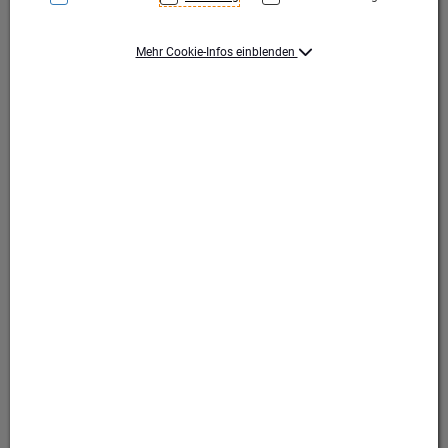
Mehr Cookie-Infos einblenden
Gold
Gold
Produktart Ehrungen
Pokal
Set-Typ
Einzelpokal
Höhe (mm)
385