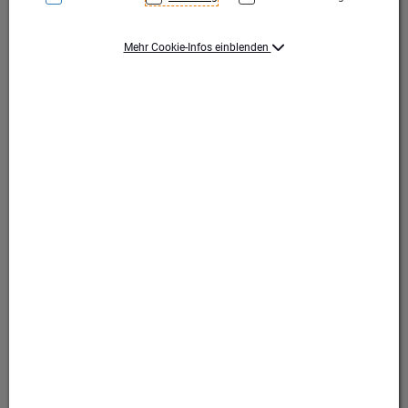
Mehr Cookie-Infos einblenden
Gold
Gold
Produktart Ehrungen
Pokal
Set-Typ
Einzelpokal
Höhe (mm)
273