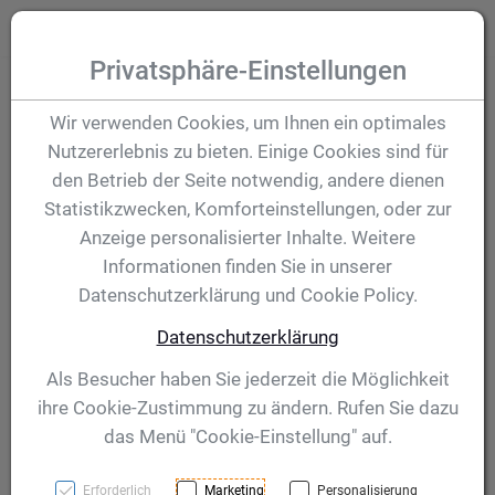
Zum Inhalt springen [AK + 0]
Zum Hauptmenü (oben rechts) springen [AK + 1]
Zum Hauptmenü springen [AK + 2]
Zum Meta-Menü oben (links) springen [AK + 3]
Zum "Barrierefreiheits-Menü" springen [AK + 4]
Zu den Inhalten im Fußbereich springen [AK + 5]
Toggle
Produktsuche
Privatsphäre-Einstellungen
Pokal Henry II 273
Wir verwenden Cookies, um Ihnen ein optimales
Nutzererlebnis zu bieten. Einige Cookies sind für
mm
den Betrieb der Seite notwendig, andere dienen
Statistikzwecken, Komforteinstellungen, oder zur
Anzeige personalisierter Inhalte. Weitere
Artikelnummer:
40683
Informationen finden Sie in unserer
Datenschutzerklärung und Cookie Policy.
Datenschutzerklärung
Als Besucher haben Sie jederzeit die Möglichkeit
ihre Cookie-Zustimmung zu ändern. Rufen Sie dazu
das Menü "Cookie-Einstellung" auf.
Erforderlich
Marketing
Personalisierung