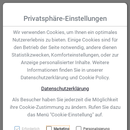
Zum Inhalt springen [AK + 0]
Zum Hauptmenü (oben rechts) springen [AK + 1]
Zum Hauptmenü springen [AK + 2]
Zum Meta-Menü oben (links) springen [AK + 3]
Zum "Barrierefreiheits-Menü" springen [AK + 4]
Zu den Inhalten im Fußbereich springen [AK + 5]
Toggle
Produktsuche
Privatsphäre-Einstellungen
Pokal India 328 mm
Wir verwenden Cookies, um Ihnen ein optimales
Nutzererlebnis zu bieten. Einige Cookies sind für
den Betrieb der Seite notwendig, andere dienen
Artikelnummer:
59458
Statistikzwecken, Komforteinstellungen, oder zur
Anzeige personalisierter Inhalte. Weitere
Informationen finden Sie in unserer
Datenschutzerklärung und Cookie Policy.
Datenschutzerklärung
Als Besucher haben Sie jederzeit die Möglichkeit
ihre Cookie-Zustimmung zu ändern. Rufen Sie dazu
das Menü "Cookie-Einstellung" auf.
Erforderlich
Marketing
Personalisierung