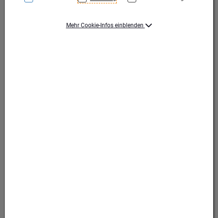
Mehr Cookie-Infos einblenden
Gold
Gold
Produktart Ehrungen
Pokal
Set-Typ
Einzelpokal
Höhe (mm)
328
Durchmesser (mm)
100