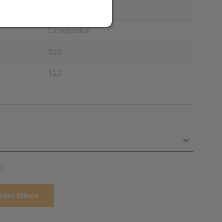
Pokal
Einzelpokal
325
120
0
ser öffnen