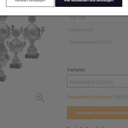
Auswahl bestätigen
Alle auswählen und bestätigen
Produktart Ehrungen
Set-Typ
Höhe (mm)
Durchmesser (mm)
Variante
Einzelpokal 32,5 cm
Passende Embleme:
EMB-5
Embleme 50 mm Durchmes