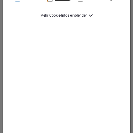
Mehr Cookie-Infos einblenden
Silber/Grün
Silber/Grün
Produktart Ehrungen
Pokal
Set-Typ
Einzelpokal
Höhe (mm)
330
Durchmesser (mm)
90