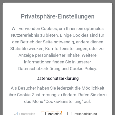
Zum Inhalt springen [AK + 0]
Zum Hauptmenü (oben rechts) springen [AK + 1]
Zum Hauptmenü springen [AK + 2]
Zum Meta-Menü oben (links) springen [AK + 3]
Zum "Barrierefreiheits-Menü" springen [AK + 4]
Zu den Inhalten im Fußbereich springen [AK + 5]
Toggle
Produktsuche
Privatsphäre-Einstellungen
Pokal Ronja 330 mm
Wir verwenden Cookies, um Ihnen ein optimales
Nutzererlebnis zu bieten. Einige Cookies sind für
den Betrieb der Seite notwendig, andere dienen
Artikelnummer:
56448
Statistikzwecken, Komforteinstellungen, oder zur
Anzeige personalisierter Inhalte. Weitere
Informationen finden Sie in unserer
Datenschutzerklärung und Cookie Policy.
Datenschutzerklärung
Als Besucher haben Sie jederzeit die Möglichkeit
ihre Cookie-Zustimmung zu ändern. Rufen Sie dazu
das Menü "Cookie-Einstellung" auf.
Erforderlich
Marketing
Personalisierung