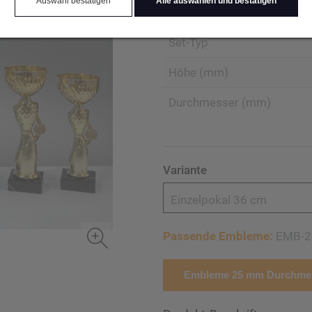
Auswahl bestätigen
Alle auswählen und bestätigen
Produktart Ehrungen
Set-Typ
Höhe (mm)
Durchmesser (mm)
Variante
Einzelpokal 36 cm
Passende Embleme:
EMB-2
Embleme 25 mm Durchmes