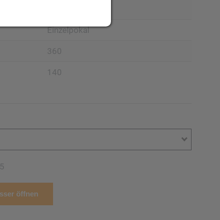
Pokal
Einzelpokal
360
140
5
ser öffnen