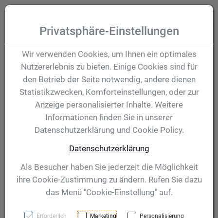
Zum Inhalt springen [AK + 0]
Zum Hauptmenü (oben rechts) springen [AK + 1]
Zum Hauptmenü springen [AK + 2]
Zum Meta-Menü oben (links) springen [AK + 3]
Zum "Barrierefreiheits-Menü" springen [AK + 4]
Zu den Inhalten im Fußbereich springen [AK + 5]
Toggle
Produktsuche
Privatsphäre-Einstellungen
Pokal Talisa 510 mm
Wir verwenden Cookies, um Ihnen ein optimales
Nutzererlebnis zu bieten. Einige Cookies sind für
den Betrieb der Seite notwendig, andere dienen
Artikelnummer:
56717
Statistikzwecken, Komforteinstellungen, oder zur
Anzeige personalisierter Inhalte. Weitere
Informationen finden Sie in unserer
Datenschutzerklärung und Cookie Policy.
Datenschutzerklärung
Als Besucher haben Sie jederzeit die Möglichkeit
ihre Cookie-Zustimmung zu ändern. Rufen Sie dazu
das Menü "Cookie-Einstellung" auf.
Erforderlich
Marketing
Personalisierung