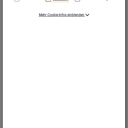
Mehr Cookie-Infos einblenden
Gold
Gold
Produktart Ehrungen
Pokal
Set-Typ
Einzelpokal
Höhe (mm)
510
Durchmesser (mm)
120