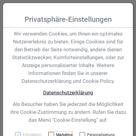
Zum Inhalt springen [AK + 0]
Zum Hauptmenü (oben rechts) springen [AK + 1]
Zum Hauptmenü springen [AK + 2]
Zum Meta-Menü oben (links) springen [AK + 3]
Zum "Barrierefreiheits-Menü" springen [AK + 4]
Zu den Inhalten im Fußbereich springen [AK + 5]
Toggle
Produktsuche
Privatsphäre-Einstellungen
Pokal Zariana 290
Wir verwenden Cookies, um Ihnen ein optimales
Nutzererlebnis zu bieten. Einige Cookies sind für
mm
den Betrieb der Seite notwendig, andere dienen
Statistikzwecken, Komforteinstellungen, oder zur
Anzeige personalisierter Inhalte. Weitere
Artikelnummer:
59579
Informationen finden Sie in unserer
Datenschutzerklärung und Cookie Policy.
Datenschutzerklärung
Als Besucher haben Sie jederzeit die Möglichkeit
ihre Cookie-Zustimmung zu ändern. Rufen Sie dazu
das Menü "Cookie-Einstellung" auf.
Erforderlich
Marketing
Personalisierung