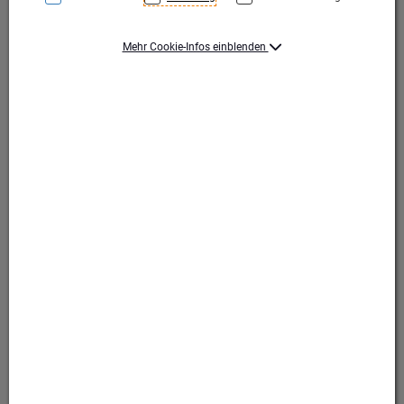
Mehr Cookie-Infos einblenden
Gold/Grün
Gold/Grün
Produktart Ehrungen
Pokal
Set-Typ
Einzelpokal
Höhe (mm)
290