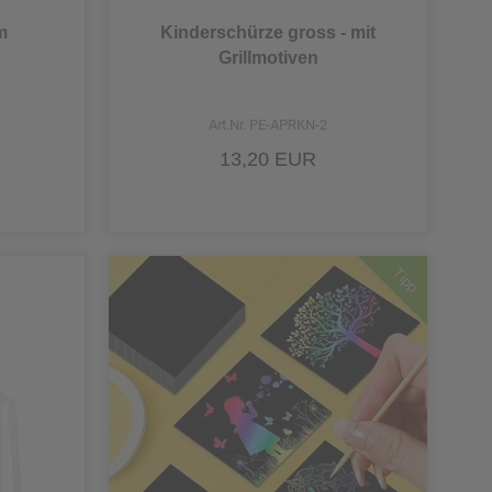
m
Kinderschürze gross - mit
Einzelmedaille Silber
Grillmotiven
r
Einzelpokal 10 cm
Art.Nr. PE-APRKN-2
Einzelpokal 11 cm
13,20 EUR
Einzelpokal 13,4 cm
Einzelpokal 13,8 cm
Tipp
Einzelpokal 15,3 cm
Einzelpokal 15,4 cm
Einzelpokal 15,7 cm
Einzelpokal 17,4 cm
Einzelpokal 17,5 cm