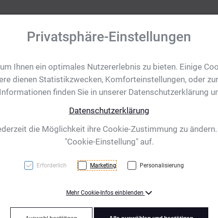
Privatsphäre-Einstellungen
m Ihnen ein optimales Nutzererlebnis zu bieten. Einige Coo
tobjekte
Ihre Eventanfrage
Impressionen
Shop für CH/
ere dienen Statistikzwecken, Komforteinstellungen, oder zur
 Informationen finden Sie in unserer Datenschutzerklärung u
Datenschutzerklärung
sondere Events –
ederzeit die Möglichkeit ihre Cookie-Zustimmung zu ändern
"Cookie-Einstellung" auf.
ht!
Erforderlich
Marketing
Personalisierung
 persönlich geht?
Mehr Cookie-Infos einblenden
uktvielfalt für dein Event: kreative Geschenke, Pokale &
gefertigte Produkte. Viele Artikel können individuell