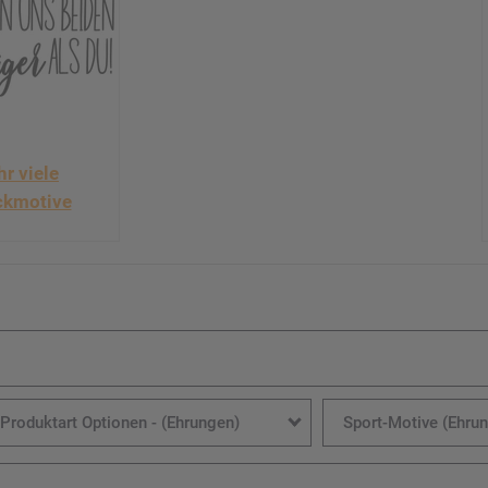
hr viele
ckmotive
Produktart Optionen - (Ehrungen)
Sport-Motive (Ehru
Produktart Optionen -
Sport-Motiv