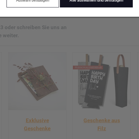
Auswahl bestätigen
Alle auswählen und bestätigen
Persönlich umgesetzt, mit viel Handarbeit und ganz
3 oder schreiben Sie uns an
e weiter.
Exklusive
Geschenke aus
Geschenke
Filz