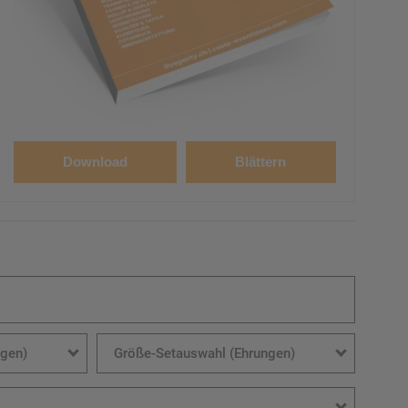
Download
Blättern
ngen)
Größe-Setauswahl (Ehrungen)
e
Größe-Setauswahl