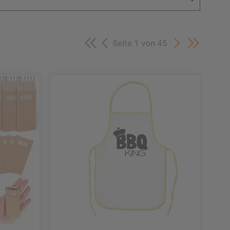
2-er Set
(Ehrungen)
3er Set
Seite 1 von 45
4er Set
6er Set
7er Set
8er Set
10er Set
12er Set
14er Set
Einzelmedaille Bronze
Einzelmedaille Gold