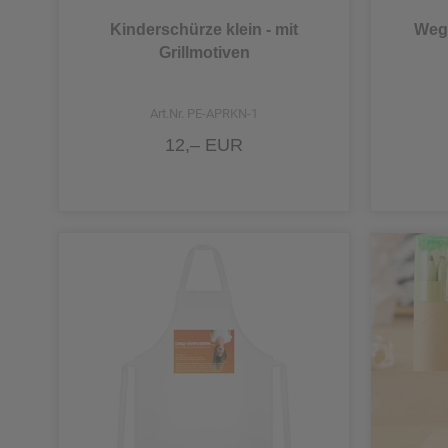
Gold/Blau
Kinderschürze klein - mit
Wegw
SUMMER & LEISURE
Filz Weinbeutel
Grillmotiven
Gold/Braun
Taschen / Bags
Flexicap Flaschendec
Gold/DE
Art.Nr. PE-APRKN-1
TO GO
Fotogeschenke
Gold/Grün
12,– EUR
TOOLS
Freche Jungs
Gold/Rosa
WRITING
Freche Mädels
Gold/Rot
Geschenke
Auswahl übernehmen
Gold/Schwarz
Geschenke aus Filz
Gold/Silber
Getränke & Co
Gold/Silber/Bronze
Grill Equipment
Gold/Weiss
Hochzeit