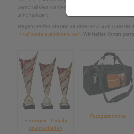
personalisiert werden – passend zu deinem Anlass. 
unkompliziert.
Fragen? Rufen Sie uns an unter +43 664/7500 98 4
info@coole-eventideen.com
. Wir helfen Ihnen gern
Fotogeschenke
Ehrungen - Pokale
und Medaillen