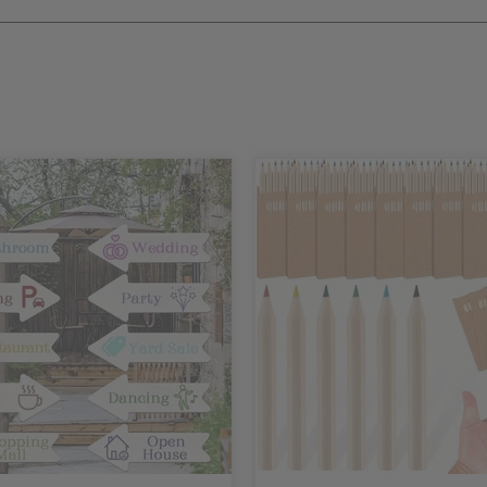
Acryl-Trophäe(n)
Fussball
(Ehrungen)
(Ehrungen)
Blauglas Trophäe(n)
Kampfsport
Design Trophäe(n)
Kegeln
Emblem
Klettern
Glasartikel
Leichtathletik
Glastrophäen
Motorsport
Glastrophäen mit Metalloptik
Padel
Halsband(/-bänder)
Pokern
mehr
Jade Glastrophäe(n)
Radsport
r
Klebefix
Ringen
Kristall-Trophäe(n)
Langlaufen