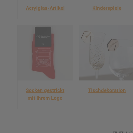
Acrylglas-Artikel
Kinderspiele
Socken gestrickt
Tischdekoration
mit Ihrem Logo