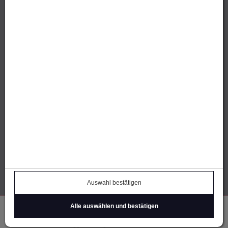
Thomas Öhe | Alberweg 9
7012 Felsberg / GR
E-Mail
senden
IhreParty.ch (FL)
Michael Brückner
Tschingel 10 | FL-9496 Balzers
E-Mail
senden
Über uns
Kontakt
Datenschutz
Barrierefreiheitserklärung
Cookie Einstellungen
Auswahl bestätigen
Impressum
AGB
Widerruf
Alle auswählen und bestätigen
Einloggen
Registrieren
Warenkorb