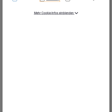
Mehr Cookie-Infos einblenden
Produktart Ehrungen
Emblem
Durchmesser (mm)
25
Motiv
CB Funk
Motiv
CB Funk (nicht verfügbar)