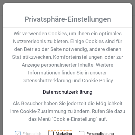
Zum Inhalt springen [AK + 0]
Zum Hauptmenü (oben rechts) springen [AK + 1]
Zum Hauptmenü springen [AK + 2]
Zum Meta-Menü oben (links) springen [AK + 3]
Zum "Barrierefreiheits-Menü" springen [AK + 4]
Zu den Inhalten im Fußbereich springen [AK + 5]
Toggle
Produktsuche
Privatsphäre-Einstellungen
Emblem "CB Funk -
Wir verwenden Cookies, um Ihnen ein optimales
Nutzererlebnis zu bieten. Einige Cookies sind für
25 mm Gold"
den Betrieb der Seite notwendig, andere dienen
Statistikzwecken, Komforteinstellungen, oder zur
Anzeige personalisierter Inhalte. Weitere
Artikelnummer:
STI-60127
Informationen finden Sie in unserer
Datenschutzerklärung und Cookie Policy.
Datenschutzerklärung
Als Besucher haben Sie jederzeit die Möglichkeit
ihre Cookie-Zustimmung zu ändern. Rufen Sie dazu
das Menü "Cookie-Einstellung" auf.
Erforderlich
Marketing
Personalisierung