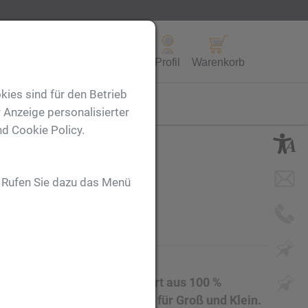
Alle Produkte
Profil
Warenkorb
kies sind für den Betrieb
FL
 Anzeige personalisierter
nd Cookie Policy.
irt
. Rufen Sie dazu das Menü
ltier mit bedruckbarem Shirt aus 100 %
 personalisierbares Geschenk für Groß und Klein.