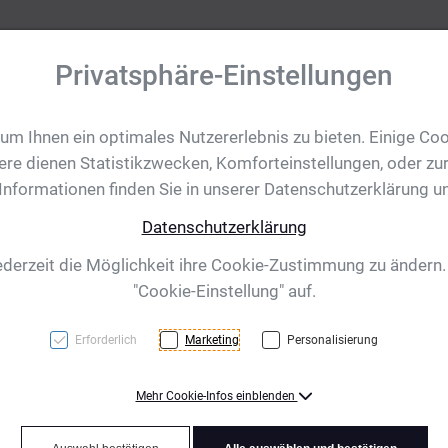
Privatsphäre-Einstellungen
m Ihnen ein optimales Nutzererlebnis zu bieten. Einige Coo
tobjekte
Ihre Eventanfrage
Impressionen
Shop für CH/
ere dienen Statistikzwecken, Komforteinstellungen, oder zur
 Informationen finden Sie in unserer Datenschutzerklärung u
Datenschutzerklärung
inkl. bedrucktem Sh
ederzeit die Möglichkeit ihre Cookie-Zustimmung zu ändern
"Cookie-Einstellung" auf.
Erforderlich
Marketing
Personalisierung
Mehr Cookie-Infos einblenden
Dieses hochwertige Kusche
Polyester ist ein ideales,