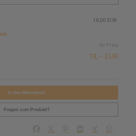
18,00 EUR
ück
Ihr Preis
18,– EUR
In den Warenkorb
Fragen zum Produkt?
Facebook
X (#[creator\plugin\share\core\struc
Pinterest
LinkedIn
Xing
WhatsApp (#