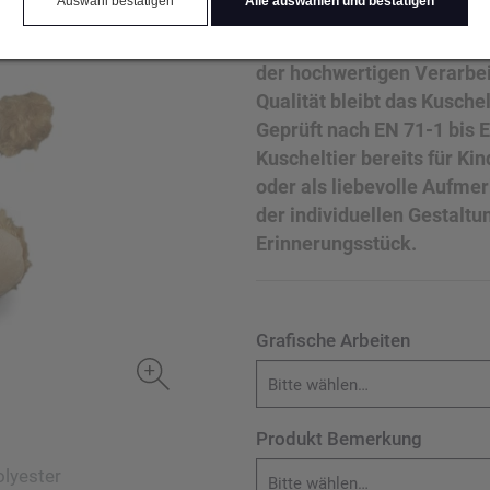
Auswahl bestätigen
Alle auswählen und bestätigen
Das Shirt eignet sich opti
individuellen Designs, N
der hochwertigen Verarbe
Qualität bleibt das Kusche
Geprüft nach EN 71-1 bis E
Kuscheltier bereits für Ki
oder als liebevolle Aufme
der individuellen Gestalt
Erinnerungsstück.
Grafische Arbeiten
Bitte wählen…
Produkt Bemerkung
olyester
Bitte wählen…