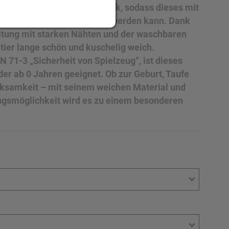
mal für den Sublimationsdruck, sodass dieses mit
amen oder Motiven bedruckt werden kann. Dank
itung mit starken Nähten und der waschbaren
ltier lange schön und kuschelig weich.
N 71-3 „Sicherheit von Spielzeug“, ist dieses
nder ab 0 Jahren geeignet. Ob zur Geburt, Taufe
rksamkeit – mit seinem weichen Material und
ungsmöglichkeit wird es zu einem besonderen