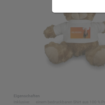
Eigenschaften
Inklusive:
einem bedruckbaren Shirt aus 100 % P