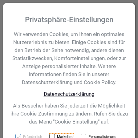
Zum Inhalt springen [AK + 0]
Zum Hauptmenü (oben rechts) springen [AK + 1]
Zum Hauptmenü springen [AK + 2]
Zum Meta-Menü oben (links) springen [AK + 3]
Zum "Barrierefreiheits-Menü" springen [AK + 4]
Zu den Inhalten im Fußbereich springen [AK + 5]
Toggle
Produktsuche
Privatsphäre-Einstellungen
Zamak-Medaille -
Wir verwenden Cookies, um Ihnen ein optimales
Nutzererlebnis zu bieten. Einige Cookies sind für
Gold
den Betrieb der Seite notwendig, andere dienen
Statistikzwecken, Komforteinstellungen, oder zur
Anzeige personalisierter Inhalte. Weitere
Artikelnummer:
STI-9320g
Informationen finden Sie in unserer
Datenschutzerklärung und Cookie Policy.
Datenschutzerklärung
Als Besucher haben Sie jederzeit die Möglichkeit
ihre Cookie-Zustimmung zu ändern. Rufen Sie dazu
das Menü "Cookie-Einstellung" auf.
Erforderlich
Marketing
Personalisierung