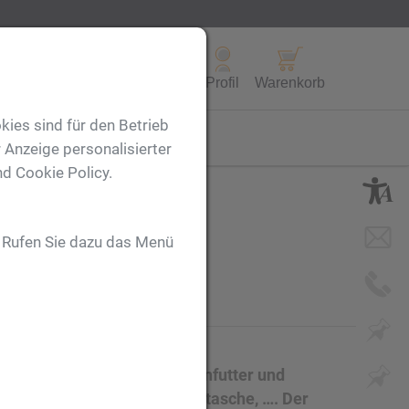
Alle Produkte
Profil
Warenkorb
kies sind für den Betrieb
FL
 Anzeige personalisierter
nd Cookie Policy.
blau
. Rufen Sie dazu das Menü
ester mit isolierendem Innenfutter und
ühltasche, Sitzkissen, Promotasche, …. Der