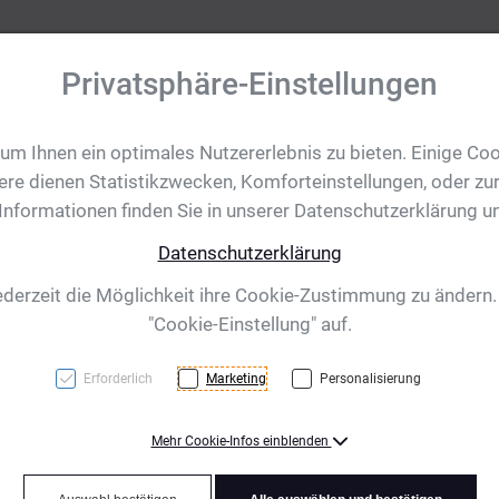
Privatsphäre-Einstellungen
m Ihnen ein optimales Nutzererlebnis zu bieten. Einige Coo
tobjekte
Ihre Eventanfrage
Impressionen
Shop für CH/
ere dienen Statistikzwecken, Komforteinstellungen, oder zur
 Informationen finden Sie in unserer Datenschutzerklärung u
Datenschutzerklärung
Sportbeutel Oria, 
ederzeit die Möglichkeit ihre Cookie-Zustimmung zu ändern
"Cookie-Einstellung" auf.
Erforderlich
Marketing
Personalisierung
Mehr Cookie-Infos einblenden
Sportbeutel aus 210D Poly
Kordelzug. Sportbeutel, K