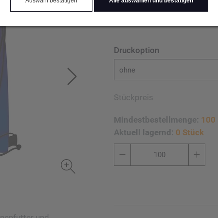
Auswahl bestätigen
Alle auswählen und bestätigen
Werbeaufdruck erfolgt auf 
Druckoption
ohne
Stückpreis
Mindestbestellmenge:
100 
Aktuell lagernd:
0 Stück
nenfutter und