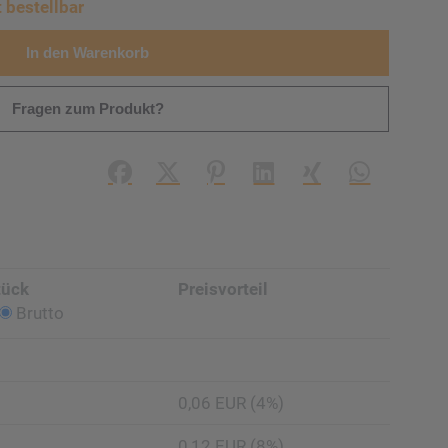
t bestellbar
In den Warenkorb
Fragen zum Produkt?
Facebook
X (#[creator\plugin\share\core\struc
Pinterest
LinkedIn
Xing
WhatsApp (#
tück
Preisvorteil
Brutto
0,06 EUR (4%)
0,12 EUR (8%)