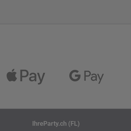
IhreParty.ch (FL)