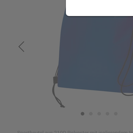
Sportbeutel aus 210D Polyester mit isolierendem In