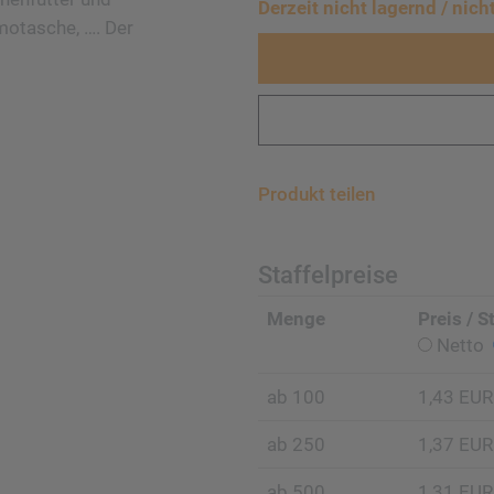
Derzeit nich
t lagernd / nich
motasche, …. Der
Produkt teilen
Staffelpreise
Menge
Preis / S
Netto
ab 100
1,43 EUR
ab 250
1,37 EUR
ab 500
1,31 EUR