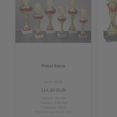
Einzelpokal 23,3 cm
Einzelpokal 23,5 cm
Einzelpokal 24 cm
Einzelpokal 24,3 cm
Einzelpokal 24,5 cm
Pokal Alena
Einzelpokal 24,7 cm
Einzelpokal 25 cm
Art.Nr. 40250
114,30 EUR
Einzelpokal 25,3 cm
Variante: 6er Set
Einzelpokal 25,5 cm
Farbe(n): Gold/Rot
Produktart: Pokal
Durchmesser (mm): 140
Einzelpokal 25,7 cm