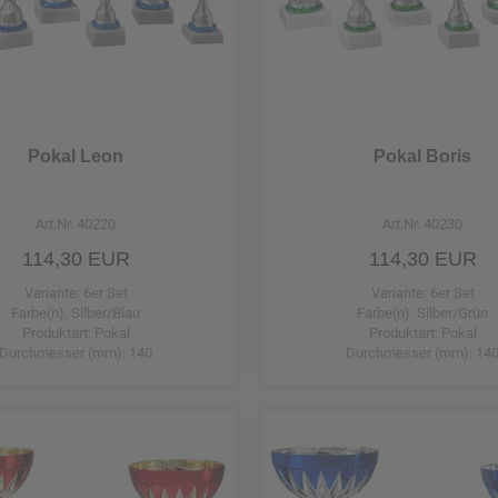
Silber/Grün
Silber/Orange
Silber/Rot
Silber/Schwarz
Pokal Leon
Pokal Boris
Silber/Silber
Art.Nr. 40220
Art.Nr. 40230
114,30 EUR
114,30 EUR
Variante: 6er Set
Variante: 6er Set
Farbe(n): Silber/Blau
Farbe(n): Silber/Grün
Produktart: Pokal
Produktart: Pokal
Durchmesser (mm): 140
Durchmesser (mm): 14