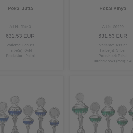
Gold/Silber
Pokal Jutta
Pokal Vinya
Gold/Silber/Bron
Art.Nr. 56640
Art.Nr. 56650
Gold/Weiss
631,53 EUR
631,53 EUR
Rot/Gold
Variante: 3er Set
Variante: 3er Set
Farbe(n): Gold
Farbe(n): Silber
Silber
Produktart: Pokal
Produktart: Pokal
Durchmesser (mm): 24
Silber/Blau
Silber/Bronze
Silber/FR
Silber/Gelb
Silber/Gold