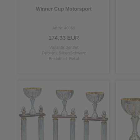
Einzelpokal 28,8 cm
Winner Cup Motorsport
Einzelpokal 29 cm
Art.Nr. 40360
Einzelpokal 29,3 cm
174,33 EUR
Einzelpokal 29,3 cm, klein
Variante: 3er Set
Farbe(n): Silber/Schwarz
Produktart: Pokal
Einzelpokal 29,5 cm
Einzelpokal 29,5 cm, klein
Einzelpokal 29,6 cm
Einzelpokal 29,7 cm
Einzelpokal 29,8 cm
Einzelpokal 30 cm