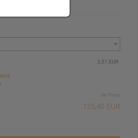
ig auf der Vorderseite.
2,51 EUR
tück
k
Ihr Preis
125,40 EUR