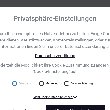
Privatsphäre-Einstellungen
m Ihnen ein optimales Nutzererlebnis zu bieten. Einige Coo
tobjekte
Ihre Eventanfrage
Impressionen
Shop für CH/
ere dienen Statistikzwecken, Komforteinstellungen, oder zur
 Informationen finden Sie in unserer Datenschutzerklärung u
Datenschutzerklärung
xhaven, apfelgrün
ederzeit die Möglichkeit ihre Cookie-Zustimmung zu ändern
"Cookie-Einstellung" auf.
Erforderlich
Marketing
Personalisierung
Mehr Cookie-Infos einblenden
A5 Notizbuch im PU-Einba
Gummiverschlussband, Lese