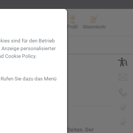
Alle Produkte
Profil
Warenkorb
kies sind für den Betrieb
FL
 Anzeige personalisierter
nd Cookie Policy.
. Rufen Sie dazu das Menü
nd, Kugelschreiberschlaufe,
zeichen und 160 linierten Seiten. Der