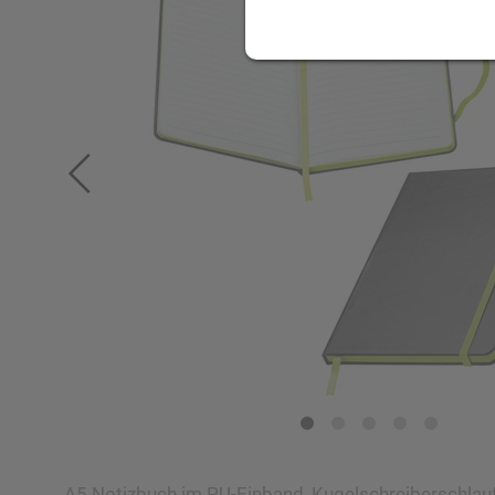
A5 Notizbuch im PU-Einband, Kugelschreiberschlauf