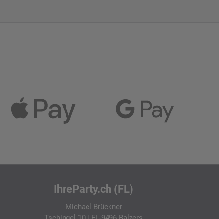
IhreParty.ch (FL)
Michael Brückner
Tschingel 10 | FL-9496 Balzers