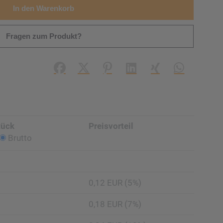
In den Warenkorb
Fragen zum Produkt?
Facebook
X (#[creator\plugin\share\core\struc
Pinterest
LinkedIn
Xing
WhatsApp (#
tück
Preisvorteil
Brutto
0,12 EUR (5%)
0,18 EUR (7%)