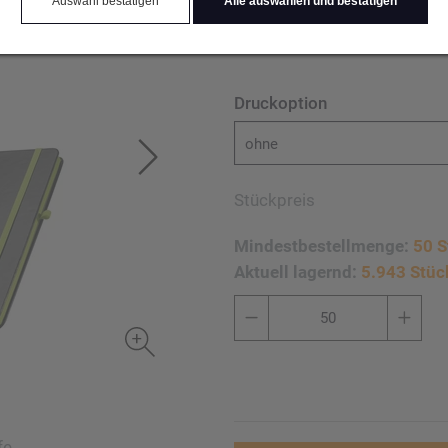
Auswahl bestätigen
Alle auswählen und bestätigen
Werbeaufdruck erfolgt mitt
Druckoption
ohne
Stückpreis
Mindestbestellmenge:
50 S
Aktuell lagernd:
5.943 Stüc
e,