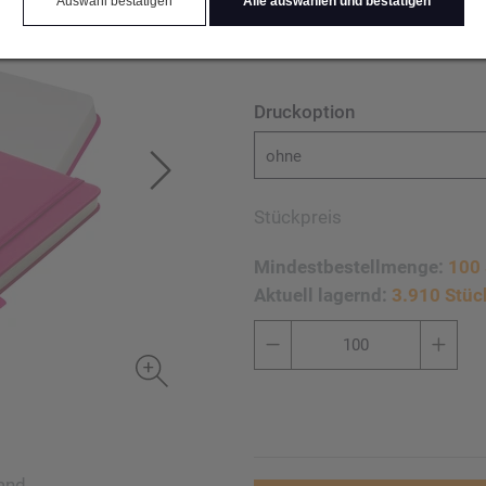
Auswahl bestätigen
Alle auswählen und bestätigen
Blankoseiten. Ihre Werbun
Druckoption
ohne
Stückpreis
Mindestbestellmenge:
100 
Aktuell lagernd:
3.910 Stüc
and,