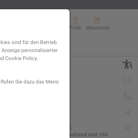
Alle Produkte
Profil
Warenkorb
kies sind für den Betrieb
FL
 Anzeige personalisierter
nd Cookie Policy.
. Rufen Sie dazu das Menü
 im samtweichen PU-Einband,
Lesezeichen, Gummiverschlussband und 160