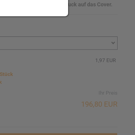
g drucken wir per Tampondruck auf das Cover.
1,97 EUR
Stück
k
Ihr Preis
196,80 EUR