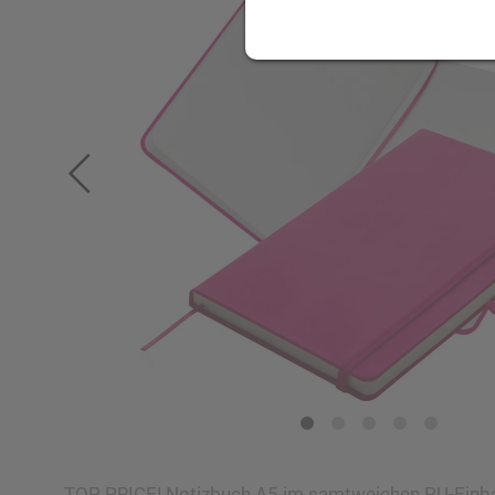
TOP PRICE! Notizbuch A5 im samtweichen PU-Einb