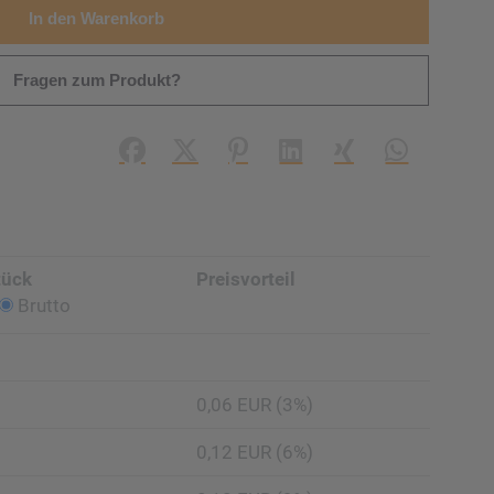
In den Warenkorb
Fragen zum Produkt?
Facebook
X (#[creator\plugin\share\core\struc
Pinterest
LinkedIn
Xing
WhatsApp (#
tück
Preisvorteil
Brutto
0,06 EUR (3%)
0,12 EUR (6%)