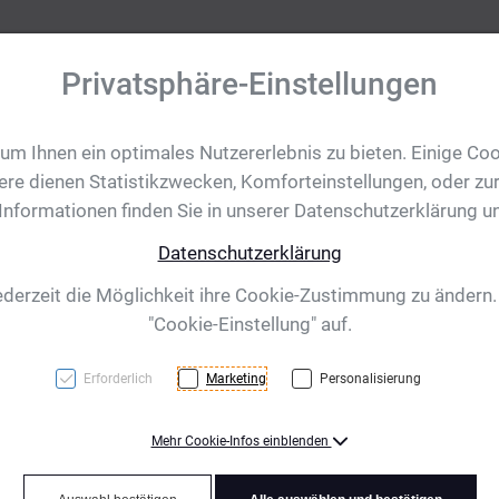
Privatsphäre-Einstellungen
m Ihnen ein optimales Nutzererlebnis zu bieten. Einige Coo
tobjekte
Ihre Eventanfrage
Impressionen
Shop für CH/
ere dienen Statistikzwecken, Komforteinstellungen, oder zur
 Informationen finden Sie in unserer Datenschutzerklärung u
Datenschutzerklärung
l, pink
ederzeit die Möglichkeit ihre Cookie-Zustimmung zu ändern
"Cookie-Einstellung" auf.
Erforderlich
Marketing
Personalisierung
Mehr Cookie-Infos einblenden
TOP PRICE! Notizbuch A5
Kugelschreiberschlaufe, 