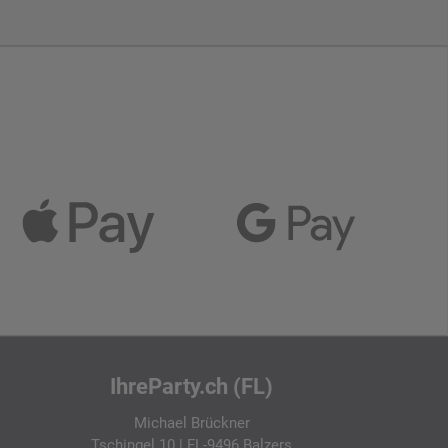
IhreParty.ch (FL)
Michael Brückner
Tschingel 10 | FL-9496 Balzers