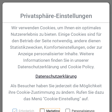
Zum Inhalt springen [AK + 0]
Zum Hauptmenü (oben rechts) springen [AK + 1]
Zum Hauptmenü springen [AK + 2]
Zum Meta-Menü oben (links) springen [AK + 3]
Zum "Barrierefreiheits-Menü" springen [AK + 4]
Zu den Inhalten im Fußbereich springen [AK + 5]
Toggle
Produktsuche
Privatsphäre-Einstellungen
Baumwolltasche
Wir verwenden Cookies, um Ihnen ein optimales
Nutzererlebnis zu bieten. Einige Cookies sind für
Bregenz, gelb
den Betrieb der Seite notwendig, andere dienen
Statistikzwecken, Komforteinstellungen, oder zur
Anzeige personalisierter Inhalte. Weitere
Artikelnummer:
068008
Informationen finden Sie in unserer
Datenschutzerklärung und Cookie Policy.
Datenschutzerklärung
Als Besucher haben Sie jederzeit die Möglichkeit
ihre Cookie-Zustimmung zu ändern. Rufen Sie dazu
das Menü "Cookie-Einstellung" auf.
Erforderlich
Marketing
Personalisierung