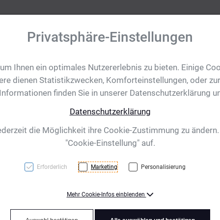
Privatsphäre-Einstellungen
m Ihnen ein optimales Nutzererlebnis zu bieten. Einige Coo
tobjekte
Ihre Eventanfrage
Impressionen
Shop für CH/
ere dienen Statistikzwecken, Komforteinstellungen, oder zur
 Informationen finden Sie in unserer Datenschutzerklärung u
Datenschutzerklärung
al Teutonia 375 m
ederzeit die Möglichkeit ihre Cookie-Zustimmung zu ändern
"Cookie-Einstellung" auf.
Erforderlich
Marketing
Personalisierung
Mehr Cookie-Infos einblenden
Gold/Deutschland