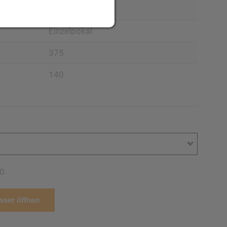
Pokal
Einzelpokal
375
140
0
ser öffnen