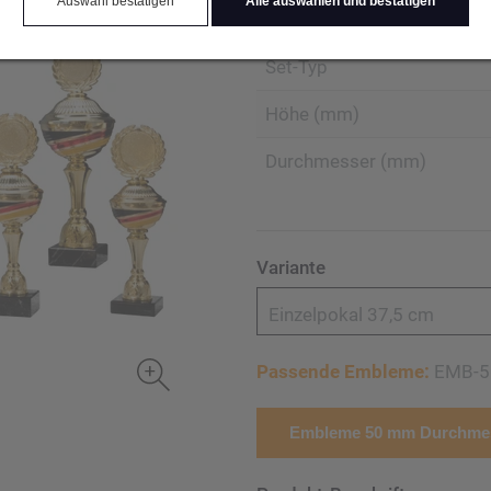
Auswahl bestätigen
Alle auswählen und bestätigen
Produktart Ehrungen
Set-Typ
Höhe (mm)
Durchmesser (mm)
Variante
Einzelpokal 37,5 cm
Passende Embleme:
EMB-5
Embleme 50 mm Durchmes