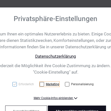
Privatsphäre-Einstellungen
m Ihnen ein optimales Nutzererlebnis zu bieten. Einige Coo
tobjekte
Ihre Eventanfrage
Impressionen
Shop für CH/
ere dienen Statistikzwecken, Komforteinstellungen, oder zur
 Informationen finden Sie in unserer Datenschutzerklärung u
Datenschutzerklärung
Silber
ederzeit die Möglichkeit ihre Cookie-Zustimmung zu ändern
"Cookie-Einstellung" auf.
Erforderlich
Marketing
Personalisierung
Mehr Cookie-Infos einblenden
31 Gramm - für 25 mm E