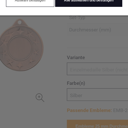
Auswahl bestätigen
Alle auswählen und bestätigen
Produktart Ehrungen
Set-Typ
Durchmesser (mm)
Variante
Einzelmedaille Silber (nich
Farbe(n)
Silber
Passende Embleme:
EMB-2
Embleme 25 mm Durchmes