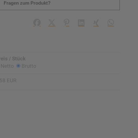
Fragen zum Produkt?
Facebook
X (#[creator\plugin\share\core\struc
Pinterest
LinkedIn
Xing
WhatsApp (#
reis / Stück
Netto
Brutto
,58 EUR