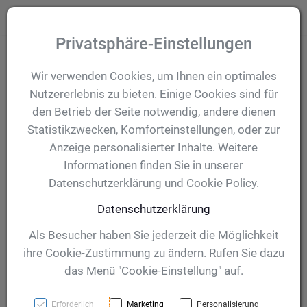
Zum Inhalt springen [AK + 0]
Zum Hauptmenü (oben rechts) springen [AK + 1]
Zum Hauptmenü springen [AK + 2]
Zum Meta-Menü oben (links) springen [AK + 3]
Zum "Barrierefreiheits-Menü" springen [AK + 4]
Zu den Inhalten im Fußbereich springen [AK + 5]
Toggle
Produktsuche
Privatsphäre-Einstellungen
Elektronikfeuerzeug
Wir verwenden Cookies, um Ihnen ein optimales
Nutzererlebnis zu bieten. Einige Cookies sind für
Lichtenstein,
den Betrieb der Seite notwendig, andere dienen
Statistikzwecken, Komforteinstellungen, oder zur
schwarz
Anzeige personalisierter Inhalte. Weitere
Informationen finden Sie in unserer
Datenschutzerklärung und Cookie Policy.
Artikelnummer:
110603
Datenschutzerklärung
Als Besucher haben Sie jederzeit die Möglichkeit
ihre Cookie-Zustimmung zu ändern. Rufen Sie dazu
das Menü "Cookie-Einstellung" auf.
Erforderlich
Marketing
Personalisierung