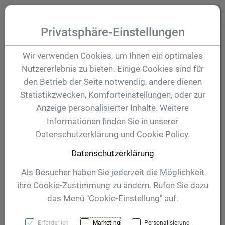
Zum Inhalt springen [AK + 0]
Zum Hauptmenü (oben rechts) springen [AK + 1]
Zum Hauptmenü springen [AK + 2]
Zum Meta-Menü oben (links) springen [AK + 3]
Zum "Barrierefreiheits-Menü" springen [AK + 4]
Zu den Inhalten im Fußbereich springen [AK + 5]
Toggle
Produktsuche
Privatsphäre-Einstellungen
Elektronikfeuerzeug
Wir verwenden Cookies, um Ihnen ein optimales
Nutzererlebnis zu bieten. Einige Cookies sind für
Mouscron, schwarz
den Betrieb der Seite notwendig, andere dienen
Statistikzwecken, Komforteinstellungen, oder zur
Anzeige personalisierter Inhalte. Weitere
Artikelnummer:
377703
Informationen finden Sie in unserer
Datenschutzerklärung und Cookie Policy.
Datenschutzerklärung
Als Besucher haben Sie jederzeit die Möglichkeit
ihre Cookie-Zustimmung zu ändern. Rufen Sie dazu
das Menü "Cookie-Einstellung" auf.
Erforderlich
Marketing
Personalisierung