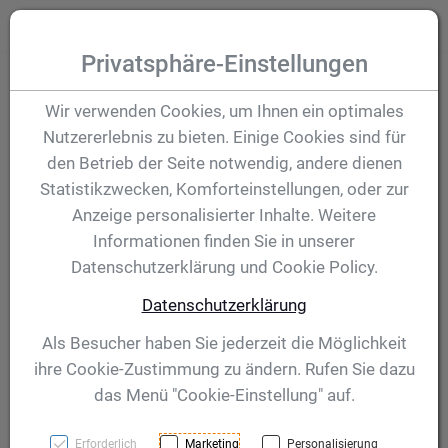
Zum Inhalt springen [AK + 0]
Zum Hauptmenü (oben rechts) springen [AK + 1]
Zum Hauptmenü springen [AK + 2]
Zum Meta-Menü oben (links) springen [AK + 3]
Zum "Barrierefreiheits-Menü" springen [AK + 4]
Zu den Inhalten im Fußbereich springen [AK + 5]
Toggle
Produktsuche
Privatsphäre-Einstellungen
Elektronikfeuerzeug
Wir verwenden Cookies, um Ihnen ein optimales
Nutzererlebnis zu bieten. Einige Cookies sind für
Mouscron, violett
den Betrieb der Seite notwendig, andere dienen
Statistikzwecken, Komforteinstellungen, oder zur
Anzeige personalisierter Inhalte. Weitere
Artikelnummer:
377712
Informationen finden Sie in unserer
Datenschutzerklärung und Cookie Policy.
Datenschutzerklärung
Als Besucher haben Sie jederzeit die Möglichkeit
ihre Cookie-Zustimmung zu ändern. Rufen Sie dazu
das Menü "Cookie-Einstellung" auf.
Erforderlich
Marketing
Personalisierung