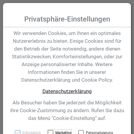
Zum Inhalt springen [AK + 0]
Zum Hauptmenü (oben rechts) springen [AK + 1]
Zum Hauptmenü springen [AK + 2]
Zum Meta-Menü oben (links) springen [AK + 3]
Zum "Barrierefreiheits-Menü" springen [AK + 4]
Zu den Inhalten im Fußbereich springen [AK + 5]
Toggle
Produktsuche
Privatsphäre-Einstellungen
Filztasche "Duplo"
Wir verwenden Cookies, um Ihnen ein optimales
Nutzererlebnis zu bieten. Einige Cookies sind für
Motiv 04
den Betrieb der Seite notwendig, andere dienen
Statistikzwecken, Komforteinstellungen, oder zur
Anzeige personalisierter Inhalte. Weitere
Artikelnummer:
FIL-DU-04
Informationen finden Sie in unserer
Datenschutzerklärung und Cookie Policy.
Datenschutzerklärung
Als Besucher haben Sie jederzeit die Möglichkeit
ihre Cookie-Zustimmung zu ändern. Rufen Sie dazu
das Menü "Cookie-Einstellung" auf.
Erforderlich
Marketing
Personalisierung