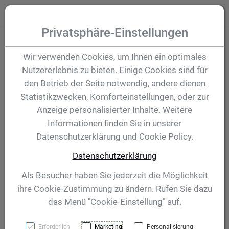
Zum Inhalt springen [AK + 0]
Zum Hauptmenü (oben rechts) springen [AK + 1]
Zum Hauptmenü springen [AK + 2]
Zum Meta-Menü oben (links) springen [AK + 3]
Zum "Barrierefreiheits-Menü" springen [AK + 4]
Zu den Inhalten im Fußbereich springen [AK + 5]
Toggle
Produktsuche
Privatsphäre-Einstellungen
Frosty Strandball
Wir verwenden Cookies, um Ihnen ein optimales
Nutzererlebnis zu bieten. Einige Cookies sind für
Orlando, gelb
den Betrieb der Seite notwendig, andere dienen
Statistikzwecken, Komforteinstellungen, oder zur
Anzeige personalisierter Inhalte. Weitere
Artikelnummer:
102908
Informationen finden Sie in unserer
Datenschutzerklärung und Cookie Policy.
Datenschutzerklärung
Als Besucher haben Sie jederzeit die Möglichkeit
ihre Cookie-Zustimmung zu ändern. Rufen Sie dazu
das Menü "Cookie-Einstellung" auf.
Erforderlich
Marketing
Personalisierung