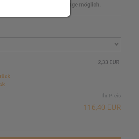
auf der Glasflasche auf Anfrage möglich.
2,33 EUR
tück
ck
Ihr Preis
116,40 EUR