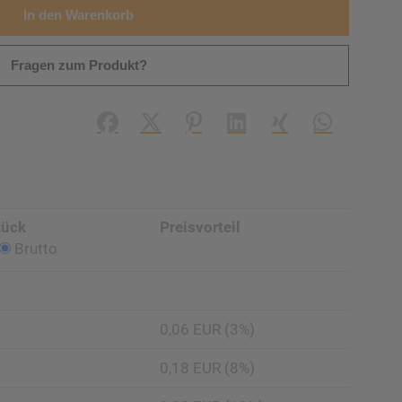
In den Warenkorb
Fragen zum Produkt?
Facebook
X (#[creator\plugin\share\core\struc
Pinterest
LinkedIn
Xing
WhatsApp (#
tück
Preisvorteil
Brutto
0,06 EUR (3%)
0,18 EUR (8%)