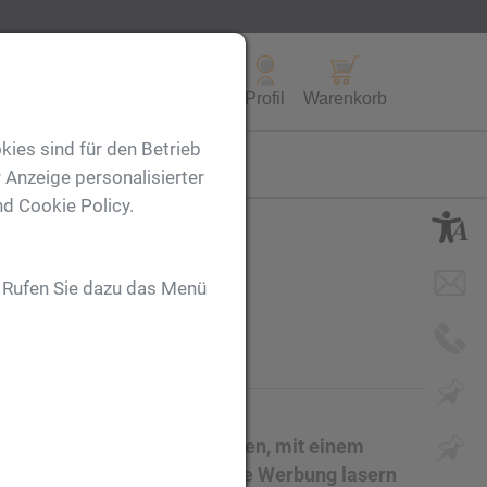
Alle Produkte
Profil
Warenkorb
kies sind für den Betrieb
FL
 Anzeige personalisierter
nd Cookie Policy.
nt
. Rufen Sie dazu das Menü
lasflasche in aktuellen Farben, mit einem
ml und Edelstahldeckel. Ihre Werbung lasern