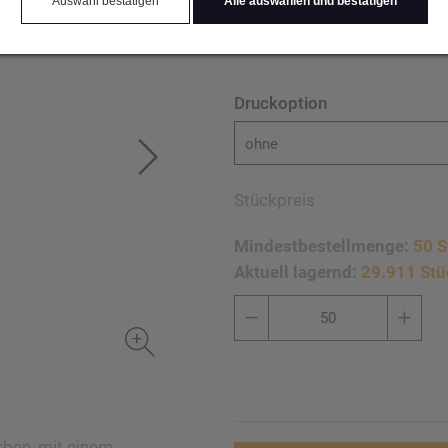
Auswahl bestätigen
Alle auswählen und bestätigen
wir auf den Deckel. Druck 
Druckoption
ohne
Stückpreis
Mindestbestellmenge:
50 S
Aktuell lagernd:
29.911 Stü
arben, mit einem