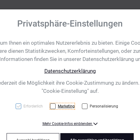
Privatsphäre-Einstellungen
m Ihnen ein optimales Nutzererlebnis zu bieten. Einige Coo
tobjekte
Ihre Eventanfrage
Impressionen
Shop für CH/
ere dienen Statistikzwecken, Komforteinstellungen, oder zur
 Informationen finden Sie in unserer Datenschutzerklärung u
Datenschutzerklärung
anapolis, transpare
ederzeit die Möglichkeit ihre Cookie-Zustimmung zu ändern
"Cookie-Einstellung" auf.
Erforderlich
Marketing
Personalisierung
Mehr Cookie-Infos einblenden
Trendige, auslaufsichere G
Fassungsvolumen von 500 