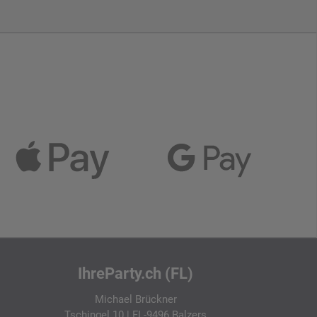
IhreParty.ch (FL)
Michael Brückner
Tschingel 10 | FL-9496 Balzers