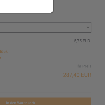
5,75 EUR
tück
k
Ihr Preis
287,40 EUR
In den Warenkorb