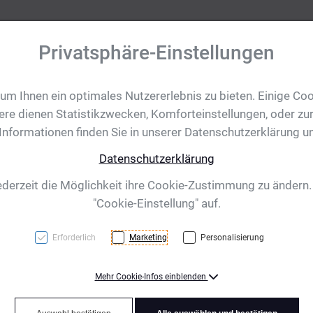
Privatsphäre-Einstellungen
m Ihnen ein optimales Nutzererlebnis zu bieten. Einige Coo
tobjekte
Ihre Eventanfrage
Impressionen
Shop für CH/
ere dienen Statistikzwecken, Komforteinstellungen, oder zur
 Informationen finden Sie in unserer Datenschutzerklärung u
Datenschutzerklärung
lla, transparent
ederzeit die Möglichkeit ihre Cookie-Zustimmung zu ändern
"Cookie-Einstellung" auf.
Erforderlich
Marketing
Personalisierung
Mehr Cookie-Infos einblenden
Auslaufsichere Glasflasc
von 450 ml. Ihre Werbung d