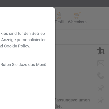
Alle Produkte
Profil
Warenkorb
kies sind für den Betrieb
FL
 Anzeige personalisierter
nd Cookie Policy.
. Rufen Sie dazu das Menü
he mit PP-Deckel und einem Fassungsvolumen
rucken wir auf die Glasflasche.