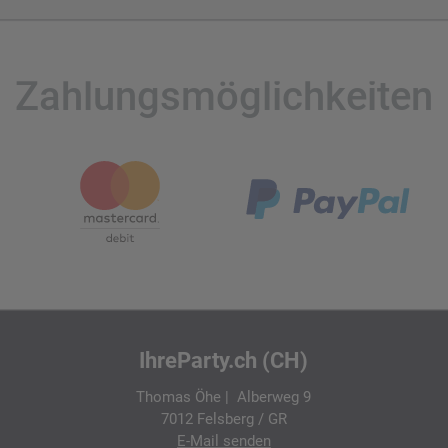
Zahlungsmöglichkeiten
IhreParty.ch (CH)
Thomas Öhe | Alberweg 9
7012 Felsberg / GR
E-Mail
senden