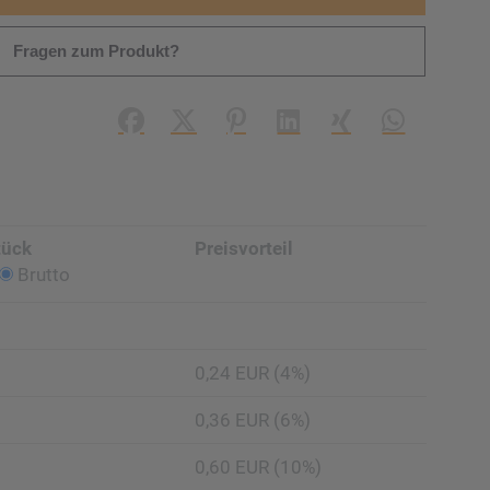
Fragen zum Produkt?
Facebook
X (#[creator\plugin\share\core\struc
Pinterest
LinkedIn
Xing
WhatsApp (#
tück
Preisvorteil
Brutto
0,24 EUR (4%)
0,36 EUR (6%)
0,60 EUR (10%)