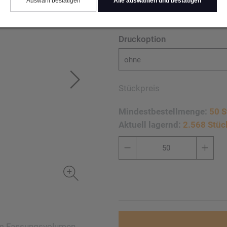
Auswahl bestätigen
Alle auswählen und bestätigen
Druckoption
ohne
Stückpreis
Mindestbestellmenge:
50 S
Aktuell lagernd:
2.568 Stüc
nem Fassungsvolumen