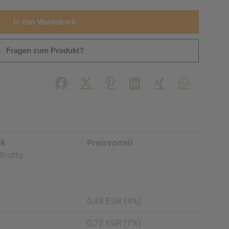
In den Warenkorb
Fragen zum Produkt?
Facebook
X (#[creator\plugin\share\core\struc
Pinterest
LinkedIn
Xing
WhatsApp (#
ck
Preisvorteil
Brutto
0,48 EUR (4%)
0,72 EUR (7%)