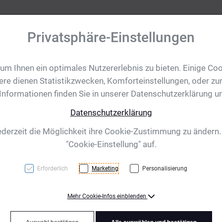
Privatsphäre-Einstellungen
m Ihnen ein optimales Nutzererlebnis zu bieten. Einige Coo
tobjekte
Ihre Eventanfrage
Impressionen
Shop für CH/
ere dienen Statistikzwecken, Komforteinstellungen, oder zur
 Informationen finden Sie in unserer Datenschutzerklärung u
Datenschutzerklärung
to Rico, transpare
ederzeit die Möglichkeit ihre Cookie-Zustimmung zu ändern
"Cookie-Einstellung" auf.
Erforderlich
Marketing
Personalisierung
Mehr Cookie-Infos einblenden
Schicke Karaffe aus Glas 
integriertem Sieb. Durch d