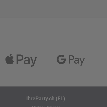
IhreParty.ch (FL)