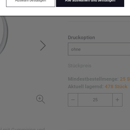
Auswahl bestätigen
Alle auswählen und bestätigen
der Hand. Füllvermögen 2.
graviert.
Druckoption
ohne
Stückpreis
Mindestbestellmenge:
25 S
Aktuell lagernd:
478 Stück
el mit Gummiring und