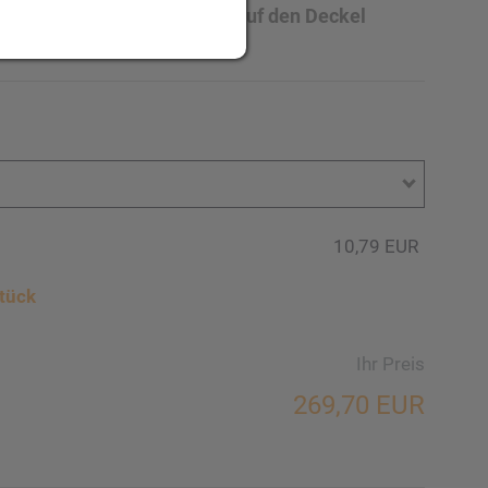
000 ml. Ihre Werbung wird auf den Deckel
10,79 EUR
tück
Ihr Preis
269,70 EUR