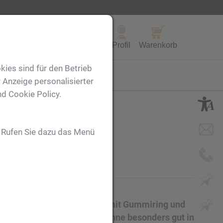
Alle Produkte
Profil
Warenkorb
kies sind für den Betrieb
FL
 Anzeige personalisierter
nd Cookie Policy.
nt
. Rufen Sie dazu das Menü
mit einem Edelstahl Deckel mit Gummiring und
en stabilen Griff liegt die Kanne besonders gut in