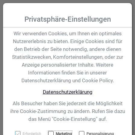
Zum Inhalt springen [AK + 0]
Zum Hauptmenü (oben rechts) springen [AK + 1]
Zum Hauptmenü springen [AK + 2]
Zum Meta-Menü oben (links) springen [AK + 3]
Zum "Barrierefreiheits-Menü" springen [AK + 4]
Zu den Inhalten im Fußbereich springen [AK + 5]
Toggle
Produktsuche
Privatsphäre-Einstellungen
Holzbuntstifte
Wir verwenden Cookies, um Ihnen ein optimales
Nutzererlebnis zu bieten. Einige Cookies sind für
Becky, blau
den Betrieb der Seite notwendig, andere dienen
Statistikzwecken, Komforteinstellungen, oder zur
Anzeige personalisierter Inhalte. Weitere
Artikelnummer:
113204
Informationen finden Sie in unserer
Datenschutzerklärung und Cookie Policy.
Datenschutzerklärung
Als Besucher haben Sie jederzeit die Möglichkeit
ihre Cookie-Zustimmung zu ändern. Rufen Sie dazu
das Menü "Cookie-Einstellung" auf.
Erforderlich
Marketing
Personalisierung