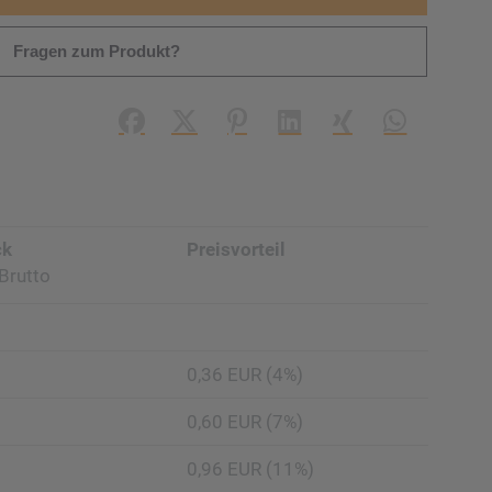
Fragen zum Produkt?
Facebook
X (#[creator\plugin\share\core\struc
Pinterest
LinkedIn
Xing
WhatsApp (#
ck
Preisvorteil
Brutto
0,36 EUR (4%)
0,60 EUR (7%)
0,96 EUR (11%)