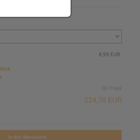
8,99 EUR
tück
k
Ihr Preis
224,70 EUR
In den Warenkorb