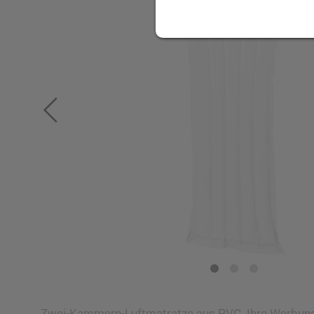
Zwei-Kammern-Luftmatratze aus PVC. Ihre Werbung