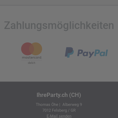
Zahlungsmöglichkeiten
IhreParty.ch (CH)
Thomas Öhe | Alberweg 9
7012 Felsberg / GR
E-Mail
senden