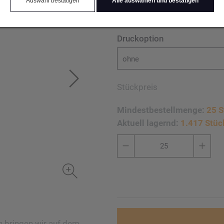
Auswahl bestätigen
Alle auswählen und bestätigen
Druckoption
ohne
Stückpreis
Mindestbestellmenge:
25 S
Aktuell lagernd:
1.417 Stüc
 bringen wir auf dem