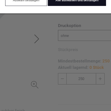
Auswahl bestätigen
Alle auswählen und bestätigen
rechts vom Clip am Schaft
Druckoption
ohne
Stückpreis
Mindestbestellmenge:
250 
Aktuell lagernd:
0 Stück
rubber finish