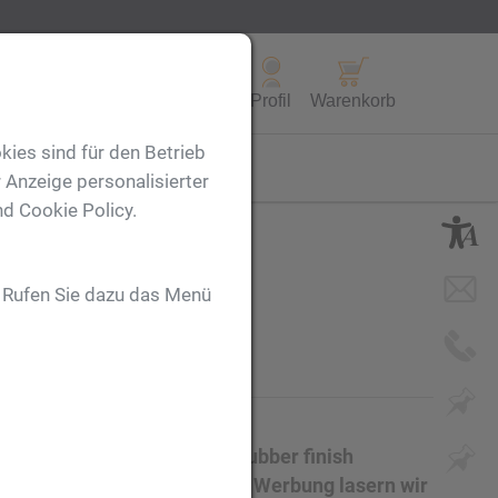
Alle Produkte
Profil
Warenkorb
kies sind für den Betrieb
FL
 Anzeige personalisierter
nd Cookie Policy.
eiss
. Rufen Sie dazu das Menü
reiber aus Aluminium mit rubber finish
ibender Großraummine. Ihre Werbung lasern wir