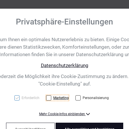
Privatsphäre-Einstellungen
m Ihnen ein optimales Nutzererlebnis zu bieten. Einige Coo
tobjekte
Ihre Eventanfrage
Impressionen
Shop für CH/
ere dienen Statistikzwecken, Komforteinstellungen, oder zur
 Informationen finden Sie in unserer Datenschutzerklärung u
Datenschutzerklärung
eiber Abu Dhabi, w
ederzeit die Möglichkeit ihre Cookie-Zustimmung zu ändern
"Cookie-Einstellung" auf.
Erforderlich
Marketing
Personalisierung
Mehr Cookie-Infos einblenden
TOP PRICE! Druckkugelsch
Oberfläche und blauschre