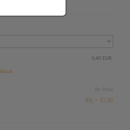
.
0,40 EUR
Stück
Ihr Preis
99,– EUR