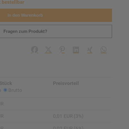
t bestellbar
In den Warenkorb
Fragen zum Produkt?
Facebook
X (#[creator\plugin\share\core\struc
Pinterest
LinkedIn
Xing
WhatsApp (#
 Stück
Preisvorteil
o
Brutto
UR
UR
0,01 EUR (3%)
UR
0,02 EUR (6%)