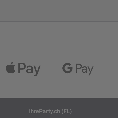
IhreParty.ch (FL)