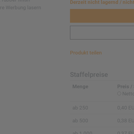
Derzeit nich
t lagernd / nich
re Werbung lasern
Produkt teilen
Staffelpreise
Menge
Preis /
Nett
ab 250
0,40 E
ab 500
0,38 E
ab 1.000
0,37 E