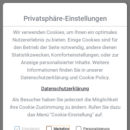
Zum Inhalt springen [AK + 0]
Zum Hauptmenü (oben rechts) springen [AK + 1]
Zum Hauptmenü springen [AK + 2]
Zum Meta-Menü oben (links) springen [AK + 3]
Zum "Barrierefreiheits-Menü" springen [AK + 4]
Zu den Inhalten im Fußbereich springen [AK + 5]
Toggle
Produktsuche
Privatsphäre-Einstellungen
Metall
Wir verwenden Cookies, um Ihnen ein optimales
Nutzererlebnis zu bieten. Einige Cookies sind für
Kugelschreiber
den Betrieb der Seite notwendig, andere dienen
Statistikzwecken, Komforteinstellungen, oder zur
Capri, blau
Anzeige personalisierter Inhalte. Weitere
Informationen finden Sie in unserer
Datenschutzerklärung und Cookie Policy.
Artikelnummer:
369004
Datenschutzerklärung
Als Besucher haben Sie jederzeit die Möglichkeit
ihre Cookie-Zustimmung zu ändern. Rufen Sie dazu
das Menü "Cookie-Einstellung" auf.
Erforderlich
Marketing
Personalisierung