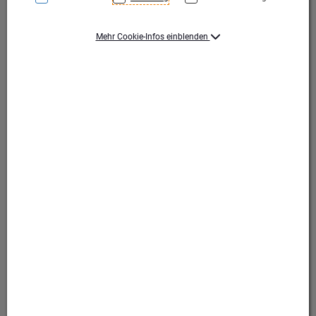
Mehr Cookie-Infos einblenden
Ansprechendes Visitenkartenetui aus Edelstahl. Der
Deckel bietet eine perfekte Fläche für Ihre
Werbebotschaft, welche wir dort mittels einer
Lasergravur mittig anbringen.
Ansprechendes Visitenkartenetui aus Edelstahl.