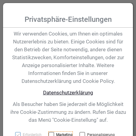
Zum Inhalt springen [AK + 0]
Zum Hauptmenü (oben rechts) springen [AK + 1]
Zum Hauptmenü springen [AK + 2]
Zum Meta-Menü oben (links) springen [AK + 3]
Zum "Barrierefreiheits-Menü" springen [AK + 4]
Zu den Inhalten im Fußbereich springen [AK + 5]
Toggle
Produktsuche
Privatsphäre-Einstellungen
Metall
Wir verwenden Cookies, um Ihnen ein optimales
Nutzererlebnis zu bieten. Einige Cookies sind für
Visitenkartenetui
den Betrieb der Seite notwendig, andere dienen
Statistikzwecken, Komforteinstellungen, oder zur
Cornwall, grau
Anzeige personalisierter Inhalte. Weitere
Informationen finden Sie in unserer
Datenschutzerklärung und Cookie Policy.
Artikelnummer:
220607
Datenschutzerklärung
Als Besucher haben Sie jederzeit die Möglichkeit
ihre Cookie-Zustimmung zu ändern. Rufen Sie dazu
das Menü "Cookie-Einstellung" auf.
Erforderlich
Marketing
Personalisierung