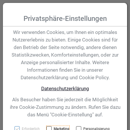
Zum Inhalt springen [AK + 0]
Zum Hauptmenü (oben rechts) springen [AK + 1]
Zum Hauptmenü springen [AK + 2]
Zum Meta-Menü oben (links) springen [AK + 3]
Zum "Barrierefreiheits-Menü" springen [AK + 4]
Zu den Inhalten im Fußbereich springen [AK + 5]
Toggle
Produktsuche
Privatsphäre-Einstellungen
Metallschraubendrehe
Wir verwenden Cookies, um Ihnen ein optimales
Nutzererlebnis zu bieten. Einige Cookies sind für
Corleone, schwarz
den Betrieb der Seite notwendig, andere dienen
Statistikzwecken, Komforteinstellungen, oder zur
Anzeige personalisierter Inhalte. Weitere
Artikelnummer:
191003
Informationen finden Sie in unserer
Datenschutzerklärung und Cookie Policy.
Datenschutzerklärung
Als Besucher haben Sie jederzeit die Möglichkeit
ihre Cookie-Zustimmung zu ändern. Rufen Sie dazu
das Menü "Cookie-Einstellung" auf.
Erforderlich
Marketing
Personalisierung