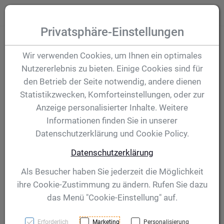
Zum Inhalt springen [AK + 0]
Zum Hauptmenü (oben rechts) springen [AK + 1]
Zum Hauptmenü springen [AK + 2]
Zum Meta-Menü oben (links) springen [AK + 3]
Zum "Barrierefreiheits-Menü" springen [AK + 4]
Zu den Inhalten im Fußbereich springen [AK + 5]
Toggle
Produktsuche
Privatsphäre-Einstellungen
Non Woven
Wir verwenden Cookies, um Ihnen ein optimales
Nutzererlebnis zu bieten. Einige Cookies sind für
Sportbeutel Seoul,
den Betrieb der Seite notwendig, andere dienen
Statistikzwecken, Komforteinstellungen, oder zur
gelb
Anzeige personalisierter Inhalte. Weitere
Informationen finden Sie in unserer
Datenschutzerklärung und Cookie Policy.
Artikelnummer:
086108
Datenschutzerklärung
Als Besucher haben Sie jederzeit die Möglichkeit
ihre Cookie-Zustimmung zu ändern. Rufen Sie dazu
das Menü "Cookie-Einstellung" auf.
Erforderlich
Marketing
Personalisierung