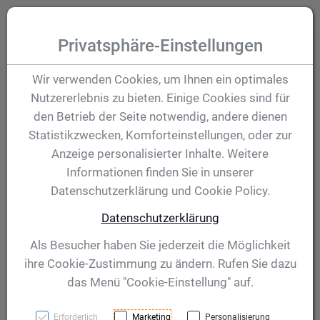
Zum Inhalt springen [AK + 0]
Zum Hauptmenü (oben rechts) springen [AK + 1]
Zum Hauptmenü springen [AK + 2]
Zum Meta-Menü oben (links) springen [AK + 3]
Zum "Barrierefreiheits-Menü" springen [AK + 4]
Zu den Inhalten im Fußbereich springen [AK + 5]
Toggle
Produktsuche
Privatsphäre-Einstellungen
Non Woven Tasche
Wir verwenden Cookies, um Ihnen ein optimales
Nutzererlebnis zu bieten. Einige Cookies sind für
San Miguel, beige
den Betrieb der Seite notwendig, andere dienen
Statistikzwecken, Komforteinstellungen, oder zur
Anzeige personalisierter Inhalte. Weitere
Artikelnummer:
365113
Informationen finden Sie in unserer
Datenschutzerklärung und Cookie Policy.
Datenschutzerklärung
Als Besucher haben Sie jederzeit die Möglichkeit
ihre Cookie-Zustimmung zu ändern. Rufen Sie dazu
das Menü "Cookie-Einstellung" auf.
Erforderlich
Marketing
Personalisierung