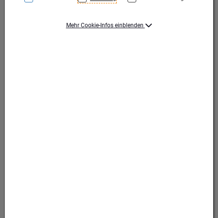
Mehr Cookie-Infos einblenden
XXL Pokal mit Henkel | Ober- und Unterteil aus Metall
XXL Pokal mit Henkel | Ober- und Unterteil aus
Metall
Produktart Ehrungen
Pokal