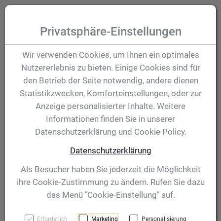
Zum Inhalt springen [AK + 0]
Zum Hauptmenü (oben rechts) springen [AK + 1]
Zum Hauptmenü springen [AK + 2]
Zum Meta-Menü oben (links) springen [AK + 3]
Zum "Barrierefreiheits-Menü" springen [AK + 4]
Zu den Inhalten im Fußbereich springen [AK + 5]
Toggle
Produktsuche
Privatsphäre-Einstellungen
Pokal Arno -
Wir verwenden Cookies, um Ihnen ein optimales
Nutzererlebnis zu bieten. Einige Cookies sind für
Hochwertiger
den Betrieb der Seite notwendig, andere dienen
Statistikzwecken, Komforteinstellungen, oder zur
Henkelpokal - 740
Anzeige personalisierter Inhalte. Weitere
Informationen finden Sie in unserer
mm
Datenschutzerklärung und Cookie Policy.
Datenschutzerklärung
Artikelnummer:
41591
Als Besucher haben Sie jederzeit die Möglichkeit
ihre Cookie-Zustimmung zu ändern. Rufen Sie dazu
das Menü "Cookie-Einstellung" auf.
Erforderlich
Marketing
Personalisierung