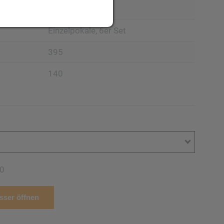
Pokal
Einzelpokale, 6er Set
395
140
0
ser öffnen