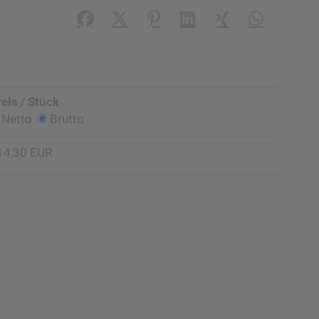
Facebook
X (#[creator\plugin\share\core\struc
Pinterest
LinkedIn
Xing
WhatsApp (#
reis / Stück
Netto
Brutto
14,30 EUR