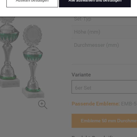
Auswahl bestätigen
Alle auswählen und bestätigen
Produktart Ehrungen
Set-Typ
Höhe (mm)
Durchmesser (mm)
Variante
6er Set
Passende Embleme:
EMB-5
Embleme 50 mm Durchmes