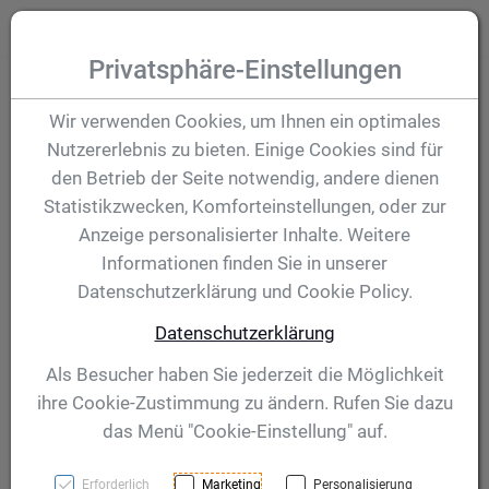
Zum Inhalt springen [AK + 0]
Zum Hauptmenü (oben rechts) springen [AK + 1]
Zum Hauptmenü springen [AK + 2]
Zum Meta-Menü oben (links) springen [AK + 3]
Zum "Barrierefreiheits-Menü" springen [AK + 4]
Zu den Inhalten im Fußbereich springen [AK + 5]
Toggle
Produktsuche
Privatsphäre-Einstellungen
Pokal Franz 180 mm
Wir verwenden Cookies, um Ihnen ein optimales
Nutzererlebnis zu bieten. Einige Cookies sind für
den Betrieb der Seite notwendig, andere dienen
Artikelnummer:
40273
Statistikzwecken, Komforteinstellungen, oder zur
Anzeige personalisierter Inhalte. Weitere
Informationen finden Sie in unserer
Datenschutzerklärung und Cookie Policy.
Datenschutzerklärung
Als Besucher haben Sie jederzeit die Möglichkeit
ihre Cookie-Zustimmung zu ändern. Rufen Sie dazu
das Menü "Cookie-Einstellung" auf.
Erforderlich
Marketing
Personalisierung