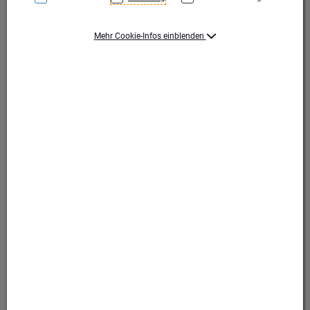
Mehr Cookie-Infos einblenden
Economy Class Franz
Economy Class Franz
Produktart Ehrungen
Pokal
Set-Typ
Einzelpokal
Höhe (mm)
180
Durchmesser (mm)
80